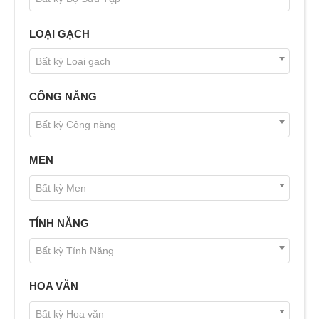
LOẠI GẠCH
Bất kỳ Loại gạch
CÔNG NĂNG
Bất kỳ Công năng
MEN
Bất kỳ Men
TÍNH NĂNG
Bất kỳ Tính Năng
HOA VĂN
Bất kỳ Hoa văn