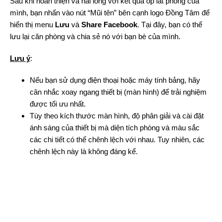
Sau khi hoàn thiện và hài lòng với kết quả ốp lát phòng của
mình, bạn nhấn vào nút “Mũi tên” bên cạnh logo Đồng Tâm để
hiển thị menu
Lưu
và
Share Facebook
. Tại đây, bạn có thể
lưu lại căn phòng và chia sẻ nó với bạn bè của mình.
Lưu ý
:
Nếu bạn sử dụng điện thoại hoặc máy tính bảng, hãy
cân nhắc xoay ngang thiết bị (màn hình) để trải nghiệm
được tối ưu nhất.
Tùy theo kích thước màn hình, độ phân giải và cài đặt
ánh sáng của thiết bị mà diện tích phòng và màu sắc
các chi tiết có thể chênh lệch với nhau. Tuy nhiên, các
chênh lệch này là không đáng kể.
Trình
chơi
Video