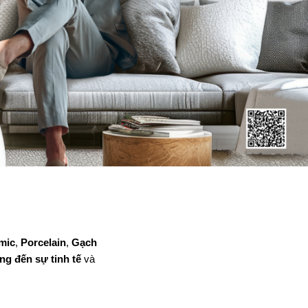
mic
,
Porcelain
,
Gạch
g đến sự tinh tế
và