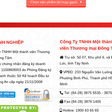
Chọn sản phẩm tải map gạch
Công Ty TNHH Một thàn
NH NGHIỆP
viên Thương mại Đồng
y TNHH Một thành viên Thương
Trụ sở: Số 07, Khu phố 6, xã
ồng Tâm
Lức, tỉnh Tây Ninh
y chứng nhận đăng ký doanh
: 1100869003 do Phòng Đăng ký
VPĐD: 233 Nguyễn Văn Luông
oanh thuộc Sở Kế hoạch Đầu tư
Phường Bình Phú, Thành phố H
ong An cấp ngày 21/11/2008
Minh
Tel: (84-28) 3875 6535 - 387
Fax:(84-28) 3876 1405
Hotline: 1900 63 65 65