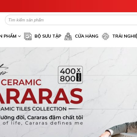
N PHẨM
BỘ SƯU TẬP
CỬA HÀNG
TRẢI NGHI