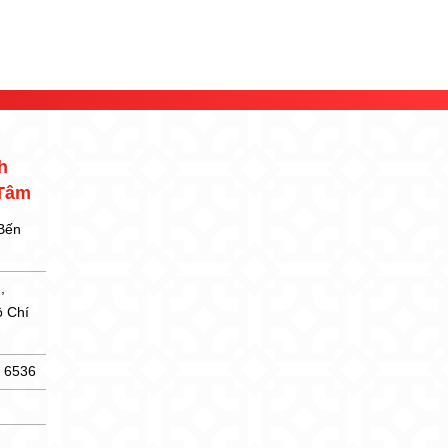
h
 Tâm
 Bến
,
ồ Chí
5 6536