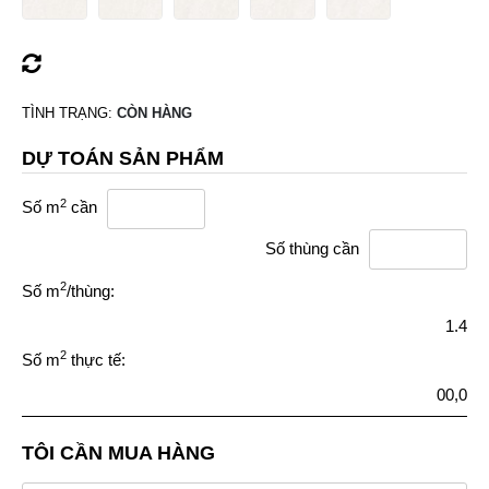
TÌNH TRẠNG:
CÒN HÀNG
DỰ TOÁN SẢN PHẨM
2
Số m
cần
Số thùng cần
2
Số m
/thùng:
1.4
2
Số m
thực tế:
00,0
TÔI CẦN MUA HÀNG