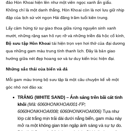
đảo Hòn Khoai hiện lên như một viên ngọc xanh ẩn giấu.
Không chỉ là một danh thắng, Hòn Khoai còn là nơi lưu giữ nhịp
đập của lịch sử với ngọn Hải đăng trăm tuổi kiên trung.
Lấy cảm hứng từ sự giao thoa giữa rừng nguyên sinh xanh
mướt, những rặng san hô rực rỡ và những triền đá hộc cổ kính,
Bộ sưu tập Hòn Khoai
tái hiện trọn vẹn hơi thở của đại dương
qua những gam màu trung tính thanh lịch. Đây là bản giao
hưởng giữa nét đẹp hoang sơ và tư duy kiến trúc hiện đại.
Những sắc thái của biển và đá
Mỗi gam màu trong bộ sưu tập là một câu chuyện kể về một
góc nhỏ nơi đảo xa:
TRẮNG (WHITE SAND) – Ánh sáng trên bãi cát tinh
khôi
(Mã: 6060HONKHOAI001-FP;
6060HONKHOAI008; 6060HONKHOAI006)
Tựa như
lớp cát trắng mịn trải dài dưới nắng biển, gam màu này
mở ra một không gian tràn ngập ánh sáng và sự tự do.