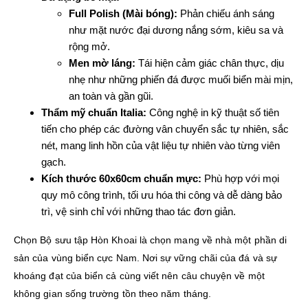
Full Polish (Mài bóng):
Phản chiếu ánh sáng
như mặt nước đại dương nắng sớm, kiêu sa và
rộng mở.
Men mờ láng:
Tái hiện cảm giác chân thực, dịu
nhẹ như những phiến đá được muối biển mài mịn,
an toàn và gần gũi.
Thẩm mỹ chuẩn Italia:
Công nghệ in kỹ thuật số tiên
tiến cho phép các đường vân chuyển sắc tự nhiên, sắc
nét, mang linh hồn của vật liệu tự nhiên vào từng viên
gạch.
Kích thước 60x60cm chuẩn mực:
Phù hợp với mọi
quy mô công trình, tối ưu hóa thi công và dễ dàng bảo
trì, vệ sinh chỉ với những thao tác đơn giản.
Chọn Bộ sưu tập Hòn Khoai là chọn mang về nhà một phần di
sản của vùng biển cực Nam. Nơi sự vững chãi của đá và sự
khoáng đạt của biển cả cùng viết nên câu chuyện về một
không gian sống trường tồn theo năm tháng.