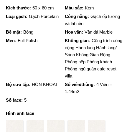
Kích thước:
60 x 60 cm
Màu sắc:
Kem
Loại gạch:
Gạch Porcelain
Công năng:
Gạch ốp tường
và lát nền
Bề mặt:
Bóng
Hoa văn:
Vân đá Marble
Men:
Full Polish
Không gian:
Công trình công
cộng Hành lang Hành lang/
Sảnh Không Gian Rộng
Phòng bếp Phòng khách
Phòng ngủ quán cafe resot
villa
Bộ sưu tập:
HÒN KHOAI
Số viên/thùng:
4 Viên =
1.44m2
Số face:
5
Hình ảnh face