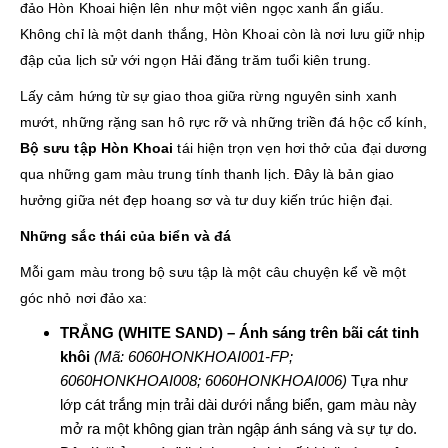
đảo Hòn Khoai hiện lên như một viên ngọc xanh ẩn giấu.
Không chỉ là một danh thắng, Hòn Khoai còn là nơi lưu giữ nhịp
đập của lịch sử với ngọn Hải đăng trăm tuổi kiên trung.
Lấy cảm hứng từ sự giao thoa giữa rừng nguyên sinh xanh
mướt, những rặng san hô rực rỡ và những triền đá hộc cổ kính,
Bộ sưu tập Hòn Khoai
tái hiện trọn vẹn hơi thở của đại dương
qua những gam màu trung tính thanh lịch. Đây là bản giao
hưởng giữa nét đẹp hoang sơ và tư duy kiến trúc hiện đại.
Những sắc thái của biển và đá
Mỗi gam màu trong bộ sưu tập là một câu chuyện kể về một
góc nhỏ nơi đảo xa:
TRẮNG (WHITE SAND) – Ánh sáng trên bãi cát tinh
khôi
(Mã: 6060HONKHOAI001-FP;
6060HONKHOAI008; 6060HONKHOAI006)
Tựa như
lớp cát trắng mịn trải dài dưới nắng biển, gam màu này
mở ra một không gian tràn ngập ánh sáng và sự tự do.