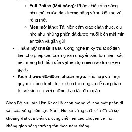
Full Polish (Mài bóng):
Phản chiếu ánh sáng
như mặt nước đại dương nắng sớm, kiêu sa và
rộng mở.
Men mờ láng:
Tái hiện cảm giác chân thực, dịu
nhẹ như những phiến đá được muối biển mài mịn,
an toàn và gần gũi.
Thẩm mỹ chuẩn Italia:
Công nghệ in kỹ thuật số tiên
tiến cho phép các đường vân chuyển sắc tự nhiên, sắc
nét, mang linh hồn của vật liệu tự nhiên vào từng viên
gạch.
Kích thước 60x60cm chuẩn mực:
Phù hợp với mọi
quy mô công trình, tối ưu hóa thi công và dễ dàng bảo
trì, vệ sinh chỉ với những thao tác đơn giản.
Chọn Bộ sưu tập Hòn Khoai là chọn mang về nhà một phần di
sản của vùng biển cực Nam. Nơi sự vững chãi của đá và sự
khoáng đạt của biển cả cùng viết nên câu chuyện về một
không gian sống trường tồn theo năm tháng.