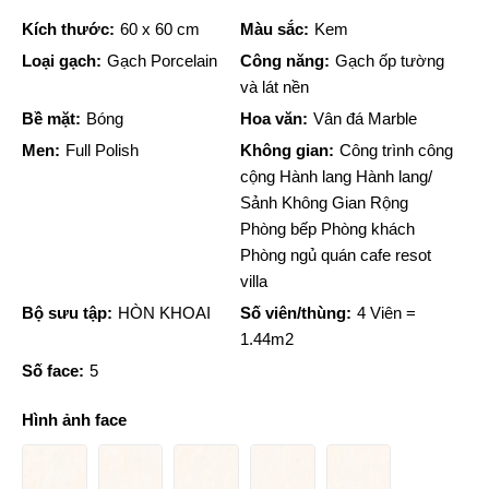
Kích thước:
60 x 60 cm
Màu sắc:
Kem
Loại gạch:
Gạch Porcelain
Công năng:
Gạch ốp tường
và lát nền
Bề mặt:
Bóng
Hoa văn:
Vân đá Marble
Men:
Full Polish
Không gian:
Công trình công
cộng Hành lang Hành lang/
Sảnh Không Gian Rộng
Phòng bếp Phòng khách
Phòng ngủ quán cafe resot
villa
Bộ sưu tập:
HÒN KHOAI
Số viên/thùng:
4 Viên =
1.44m2
Số face:
5
Hình ảnh face