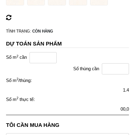
TÌNH TRẠNG:
CÒN HÀNG
DỰ TOÁN SẢN PHẨM
2
Số m
cần
Số thùng cần
2
Số m
/thùng:
1.4
2
Số m
thực tế:
00,0
TÔI CẦN MUA HÀNG