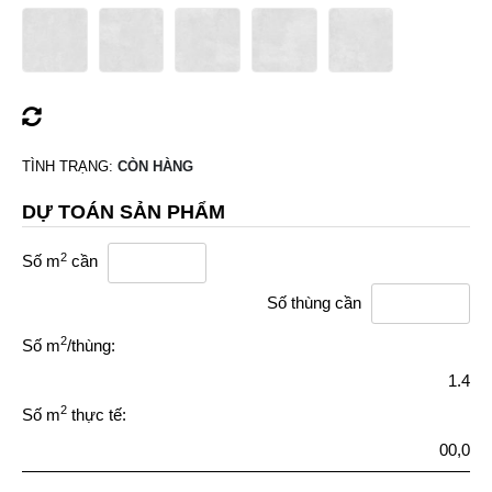
TÌNH TRẠNG:
CÒN HÀNG
DỰ TOÁN SẢN PHẨM
2
Số m
cần
Số thùng cần
2
Số m
/thùng:
1.4
2
Số m
thực tế:
00,0