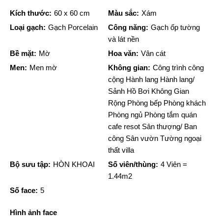
Kích thước:
60 x 60 cm
Màu sắc:
Xám
Loại gạch:
Gạch Porcelain
Công năng:
Gạch ốp tường
và lát nền
Bề mặt:
Mờ
Hoa văn:
Vân cát
Men:
Men mờ
Không gian:
Công trình công
cộng Hành lang Hành lang/
Sảnh Hồ Bơi Không Gian
Rộng Phòng bếp Phòng khách
Phòng ngủ Phòng tắm quán
cafe resot Sân thượng/ Ban
công Sân vườn Tường ngoại
thất villa
Bộ sưu tập:
HÒN KHOAI
Số viên/thùng:
4 Viên =
1.44m2
Số face:
5
Hình ảnh face