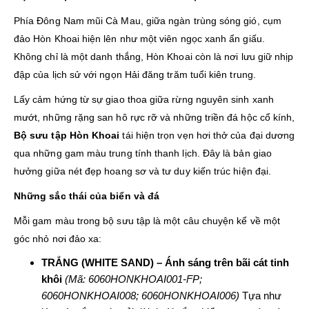
Phía Đông Nam mũi Cà Mau, giữa ngàn trùng sóng gió, cụm
đảo Hòn Khoai hiện lên như một viên ngọc xanh ẩn giấu.
Không chỉ là một danh thắng, Hòn Khoai còn là nơi lưu giữ nhịp
đập của lịch sử với ngọn Hải đăng trăm tuổi kiên trung.
Lấy cảm hứng từ sự giao thoa giữa rừng nguyên sinh xanh
mướt, những rặng san hô rực rỡ và những triền đá hộc cổ kính,
Bộ sưu tập Hòn Khoai
tái hiện trọn vẹn hơi thở của đại dương
qua những gam màu trung tính thanh lịch. Đây là bản giao
hưởng giữa nét đẹp hoang sơ và tư duy kiến trúc hiện đại.
Những sắc thái của biển và đá
Mỗi gam màu trong bộ sưu tập là một câu chuyện kể về một
góc nhỏ nơi đảo xa:
TRẮNG (WHITE SAND) – Ánh sáng trên bãi cát tinh
khôi
(Mã: 6060HONKHOAI001-FP;
6060HONKHOAI008; 6060HONKHOAI006)
Tựa như