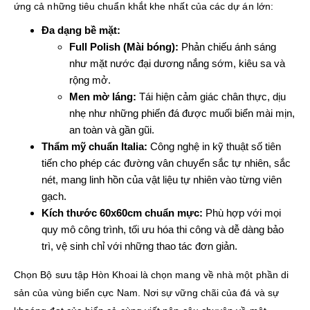
ứng cả những tiêu chuẩn khắt khe nhất của các dự án lớn:
Đa dạng bề mặt:
Full Polish (Mài bóng):
Phản chiếu ánh sáng
như mặt nước đại dương nắng sớm, kiêu sa và
rộng mở.
Men mờ láng:
Tái hiện cảm giác chân thực, dịu
nhẹ như những phiến đá được muối biển mài mịn,
an toàn và gần gũi.
Thẩm mỹ chuẩn Italia:
Công nghệ in kỹ thuật số tiên
tiến cho phép các đường vân chuyển sắc tự nhiên, sắc
nét, mang linh hồn của vật liệu tự nhiên vào từng viên
gạch.
Kích thước 60x60cm chuẩn mực:
Phù hợp với mọi
quy mô công trình, tối ưu hóa thi công và dễ dàng bảo
trì, vệ sinh chỉ với những thao tác đơn giản.
Chọn Bộ sưu tập Hòn Khoai là chọn mang về nhà một phần di
sản của vùng biển cực Nam. Nơi sự vững chãi của đá và sự