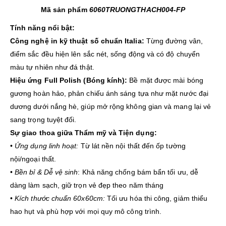
Mã sản phẩm
6060TRUONGTHACH004-FP
Tính năng nổi bật:
Công nghệ in kỹ thuật số chuẩn Italia:
Từng đường vân,
điểm sắc đều hiện lên sắc nét, sống động và có độ chuyển
màu tự nhiên như đá thật.
Hiệu ứng Full Polish (Bóng kính):
Bề mặt được mài bóng
gương hoàn hảo, phản chiếu ánh sáng tựa như mặt nước đại
dương dưới nắng hè, giúp mở rộng không gian và mang lại vẻ
sang trọng tuyệt đối.
Sự giao thoa giữa Thẩm mỹ và Tiện dụng:
•
Ứng dụng linh hoạt:
Từ lát nền nội thất đến ốp tường
nội/ngoại thất.
•
Bền bỉ & Dễ vệ sinh
: Khả năng chống bám bẩn tối ưu, dễ
dàng làm sạch, giữ trọn vẻ đẹp theo năm tháng
•
Kích thước chuẩn 60x60cm:
Tối ưu hóa thi công, giảm thiểu
hao hụt và phù hợp với mọi quy mô công trình.