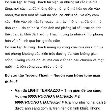
Bộ sưu tập Trường Thạch tái hiện lại những lát cắt của địa
tầng, nơi các hạt đá không đứng riêng lẻ mà hòa quyện vào
nhau, tạo nên một bề mặt đa sắc, có chiều sâu và đầy cảm
xúc. Nhìn vào bề mặt Terrazzo, ta thấy những hạt đá lớn nhỏ
đan xen – đó chính là hình ảnh mô phỏng lại cấu trúc đa tinh
thể của các khối đá Trường Thạch trong tự nhiên khi bị phong
hóa và kết tinh qua hàng triệu năm.
Bộ sưu tập Trường Thạch mang sự vững chãi của núi rừng và
nét phóng khoáng của kiến trúc đương đại vào không gian
sống. Không chỉ để ốp lát, mà còn viết nên câu chuyện về một
ngôi nhà bền vững qua nhiều thế hệ.
Bộ sưu tập Trường Thạch – Nguồn cảm hứng tone màu
thiết kế
Vân đá LIGHT TERRAZZO – Tinh giản để tỏa sáng
:
Với
mã 6060TRUONGTHACH001-FP &
6060TRUONGTHACH002-FP
tựa như những hạt đá li ti
được ánh sáng gom lại trên nền cát tinh khiết. Không