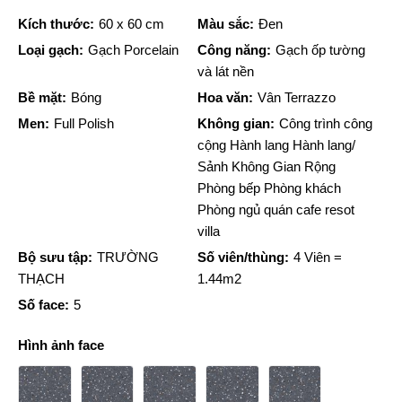
Kích thước:
60 x 60 cm
Màu sắc:
Đen
Loại gạch:
Gạch Porcelain
Công năng:
Gạch ốp tường
và lát nền
Bề mặt:
Bóng
Hoa văn:
Vân Terrazzo
Men:
Full Polish
Không gian:
Công trình công
cộng Hành lang Hành lang/
Sảnh Không Gian Rộng
Phòng bếp Phòng khách
Phòng ngủ quán cafe resot
villa
Bộ sưu tập:
TRƯỜNG
Số viên/thùng:
4 Viên =
THẠCH
1.44m2
Số face:
5
Hình ảnh face