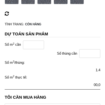
TÌNH TRẠNG:
CÒN HÀNG
DỰ TOÁN SẢN PHẨM
2
Số m
cần
Số thùng cần
2
Số m
/thùng:
1.4
2
Số m
thực tế:
00,0
TÔI CẦN MUA HÀNG