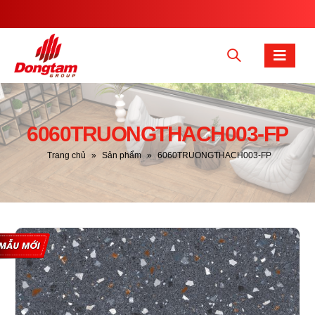
6060TRUONGTHACH003-FP
Trang chủ
»
Sản phẩm
»
6060TRUONGTHACH003-FP