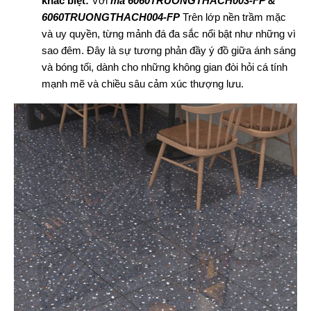
khác biệt:
Với
mã 6060TRUONGTHACH003-FP &
6060TRUONGTHACH004-FP
Trên lớp nền trầm mặc
và uy quyền, từng mảnh đá đa sắc nổi bật như những vì
sao đêm. Đây là sự tương phản đầy ý đồ giữa ánh sáng
và bóng tối, dành cho những không gian đòi hỏi cá tính
mạnh mẽ và chiều sâu cảm xúc thượng lưu.