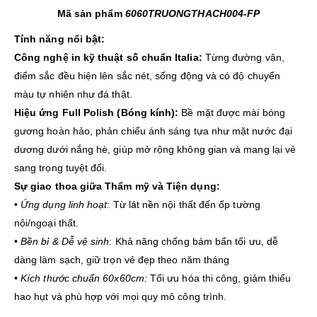
Mã sản phẩm
6060TRUONGTHACH004-FP
Tính năng nổi bật:
Công nghệ in kỹ thuật số chuẩn Italia:
Từng đường vân,
điểm sắc đều hiện lên sắc nét, sống động và có độ chuyển
màu tự nhiên như đá thật.
Hiệu ứng Full Polish (Bóng kính):
Bề mặt được mài bóng
gương hoàn hảo, phản chiếu ánh sáng tựa như mặt nước đại
dương dưới nắng hè, giúp mở rộng không gian và mang lại vẻ
sang trọng tuyệt đối.
Sự giao thoa giữa Thẩm mỹ và Tiện dụng:
•
Ứng dụng linh hoạt:
Từ lát nền nội thất đến ốp tường
nội/ngoại thất.
•
Bền bỉ & Dễ vệ sinh
: Khả năng chống bám bẩn tối ưu, dễ
dàng làm sạch, giữ trọn vẻ đẹp theo năm tháng
•
Kích thước chuẩn 60x60cm:
Tối ưu hóa thi công, giảm thiểu
hao hụt và phù hợp với mọi quy mô công trình.