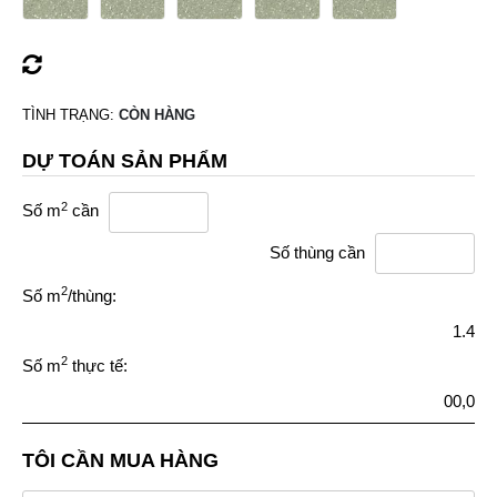
TÌNH TRẠNG:
CÒN HÀNG
DỰ TOÁN SẢN PHẨM
2
Số m
cần
Số thùng cần
2
Số m
/thùng:
1.4
2
Số m
thực tế:
00,0
TÔI CẦN MUA HÀNG