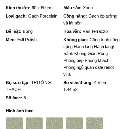
Kích thước:
60 x 60 cm
Màu sắc:
Xanh
Loại gạch:
Gạch Porcelain
Công năng:
Gạch ốp tường
và lát nền
Bề mặt:
Bóng
Hoa văn:
Vân Terrazzo
Men:
Full Polish
Không gian:
Công trình công
cộng Hành lang Hành lang/
Sảnh Không Gian Rộng
Phòng bếp Phòng khách
Phòng ngủ quán cafe resot
villa
Bộ sưu tập:
TRƯỜNG
Số viên/thùng:
4 Viên =
THẠCH
1.44m2
Số face:
5
Hình ảnh face