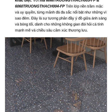
khác biệt:
Với
mã 6060TRUONGTHACH003-FP &
6060TRUONGTHACH004-FP
Trên lớp nền trầm mặc
và uy quyền, từng mảnh đá đa sắc nổi bật như những vì
sao đêm. Đây là sự tương phản đầy ý đồ giữa ánh sáng
và bóng tối, dành cho những không gian đòi hỏi cá tính
mạnh mẽ và chiều sâu cảm xúc thượng lưu.