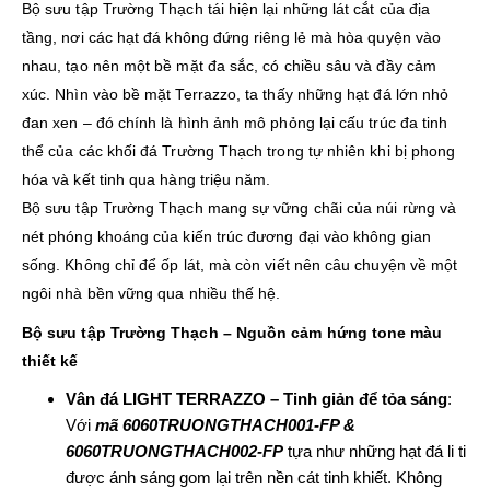
Bộ sưu tập Trường Thạch tái hiện lại những lát cắt của địa
tầng, nơi các hạt đá không đứng riêng lẻ mà hòa quyện vào
nhau, tạo nên một bề mặt đa sắc, có chiều sâu và đầy cảm
xúc. Nhìn vào bề mặt Terrazzo, ta thấy những hạt đá lớn nhỏ
đan xen – đó chính là hình ảnh mô phỏng lại cấu trúc đa tinh
thể của các khối đá Trường Thạch trong tự nhiên khi bị phong
hóa và kết tinh qua hàng triệu năm.
Bộ sưu tập Trường Thạch mang sự vững chãi của núi rừng và
nét phóng khoáng của kiến trúc đương đại vào không gian
sống. Không chỉ để ốp lát, mà còn viết nên câu chuyện về một
ngôi nhà bền vững qua nhiều thế hệ.
Bộ sưu tập Trường Thạch – Nguồn cảm hứng tone màu
thiết kế
Vân đá LIGHT TERRAZZO – Tinh giản để tỏa sáng
:
Với
mã 6060TRUONGTHACH001-FP &
6060TRUONGTHACH002-FP
tựa như những hạt đá li ti
được ánh sáng gom lại trên nền cát tinh khiết. Không