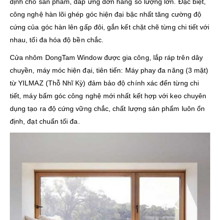
định cho sản phẩm, đáp ứng đơn hàng số lượng lớn. Đặc biệt,
công nghệ hàn lõi ghép góc hiện đại bậc nhất tăng cường độ
cứng của góc hàn lên gấp đôi, gắn kết chặt chẽ từng chi tiết với
nhau, tối đa hóa độ bền chắc.
Cửa nhôm DongTam Window được gia công, lắp ráp trên dây
chuyền, máy móc hiện đại, tiên tiến: Máy phay đa năng (3 mặt)
từ YILMAZ (Thỗ Nhĩ Kỳ) đảm bảo độ chính xác đến từng chi
tiết, máy bấm góc công nghệ mới nhất kết hợp với keo chuyên
dụng tạo ra độ cứng vững chắc, chất lượng sản phẩm luôn ổn
định, đạt chuẩn tối đa.