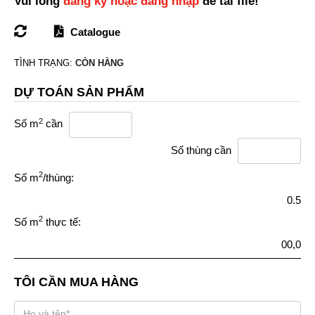
Vui lòng
đăng ký hoặc đăng nhập
để tải file!
Catalogue
TÌNH TRẠNG:
CÒN HÀNG
DỰ TOÁN SẢN PHẨM
2
Số m
cần
Số thùng cần
2
Số m
/thùng:
0.5
2
Số m
thực tế:
00,0
TÔI CẦN MUA HÀNG