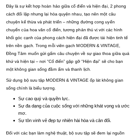
Đây là sự kết hợp hoàn hảo giữa cổ điển và hiện đại, 2 phong
cách đối lập nhưng lại hòa quyện nhau, tạo nên một câu
chuyện kế thừa và phát triển – những đường cong uyển
chuyển của hoa văn cổ điển, tương phản thú vị với các hình
khối góc cạnh của phong cách hiện đại đã được tái hiện tinh tế
trên nền gạch. Trong mỗi viên gạch MODERN & VINTAGE,
Đồng Tâm muốn gửi gấm câu chuyện về sự giao thoa giữa quá
khứ và hiện tại – nơi “Cổ điển” gặp gỡ “Hiện đại” sẽ cho bạn
một không gian sống đầm ấm và thanh lịch.
Sử dụng bộ sưu tập MODERN & VINTAGE ốp lát không gian
sống chính là biểu tượng.
Sự cao quý và quyền lực.
Sự đa dạng của cuộc sống với những khát vọng và ước
mơ.
Sự tôn vinh vẻ đẹp tự nhiên hài hòa và cân đối.
Đối với các bạn làm nghệ thuật, bộ sưu tập sẽ đem lại nguồn