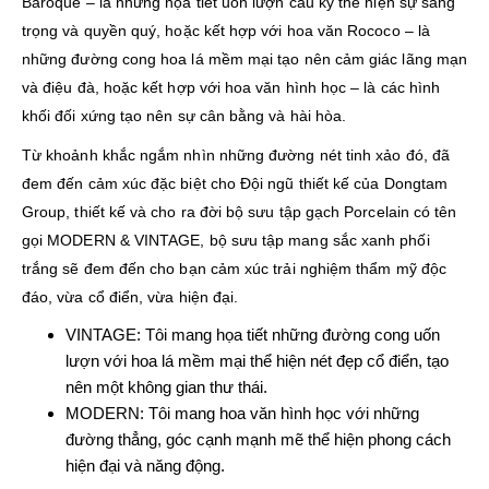
Baroque – là những họa tiết uốn lượn cầu kỳ thể hiện sự sang
trọng và quyền quý, hoặc kết hợp với hoa văn Rococo – là
những đường cong hoa lá mềm mại tạo nên cảm giác lãng mạn
và điệu đà, hoặc kết hợp với hoa văn hình học – là các hình
khối đối xứng tạo nên sự cân bằng và hài hòa.
Từ khoảnh khắc ngắm nhìn những đường nét tinh xảo đó, đã
đem đến cảm xúc đặc biệt cho Đội ngũ thiết kế của Dongtam
Group, thiết kế và cho ra đời bộ sưu tập gạch Porcelain có tên
gọi MODERN & VINTAGE, bộ sưu tập mang sắc xanh phối
trắng sẽ đem đến cho bạn cảm xúc trải nghiệm thẩm mỹ độc
đáo, vừa cổ điển, vừa hiện đại.
VINTAGE: Tôi mang họa tiết những đường cong uốn
lượn với hoa lá mềm mại thể hiện nét đẹp cổ điển, tạo
nên một không gian thư thái.
MODERN: Tôi mang hoa văn hình học với những
đường thẳng, góc cạnh mạnh mẽ thể hiện phong cách
hiện đại và năng động.