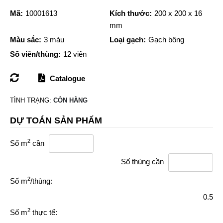
Mã:
10001613
Kích thước:
200 x 200 x 16
mm
Màu sắc:
3 màu
Loại gạch:
Gạch bông
Số viên/thùng:
12 viên
Catalogue
TÌNH TRẠNG:
CÒN HÀNG
DỰ TOÁN SẢN PHẨM
2
Số m
cần
Số thùng cần
2
Số m
/thùng:
0.5
2
Số m
thực tế: