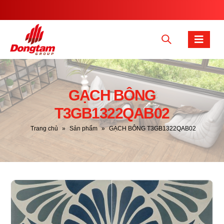
GẠCH BÔNG
T3GB1322QAB02
Trang chủ
»
Sản phẩm
»
GẠCH BÔNG T3GB1322QAB02