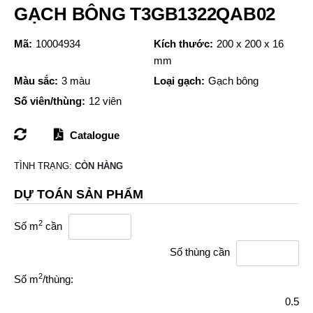
GẠCH BÔNG T3GB1322QAB02
Mã:
10004934
Kích thước:
200 x 200 x 16
mm
Màu sắc:
3 màu
Loại gạch:
Gạch bông
Số viên/thùng:
12 viên
Catalogue
TÌNH TRẠNG:
CÒN HÀNG
DỰ TOÁN SẢN PHẨM
2
Số m
cần
Số thùng cần
2
Số m
/thùng:
0.5