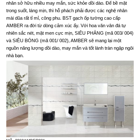
nhân sở hữu nhiều may mắn, sức khỏe dồi dào. Để bề mặt
trong suốt, láng mịn, thì hỗ phách phải được các nghệ nhân
mài dũa rất tỉ mỉ, công phu. BST gạch ốp tường cao cấp
AMBER ra đời từ dòng cảm xúc ấy. Với hoa văn vân đá tự
nhiên sắc nét, mặt men cực mịn, SIÊU PHẲNG (mã 003/ 004)
và SIÊU BÓNG (mã 001/ 002), AMBER sẽ mang lại một
nguồn năng lượng dồi dào, may mắn và tốt lành tràn ngập ngôi
nhà bạn.