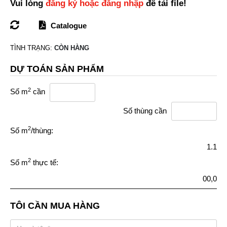
Vui lòng
đăng ký hoặc đăng nhập
để tải file!
Catalogue
TÌNH TRẠNG:
CÒN HÀNG
DỰ TOÁN SẢN PHẨM
2
Số m
cần
Số thùng cần
2
Số m
/thùng:
1.1
2
Số m
thực tế:
00,0
TÔI CẦN MUA HÀNG