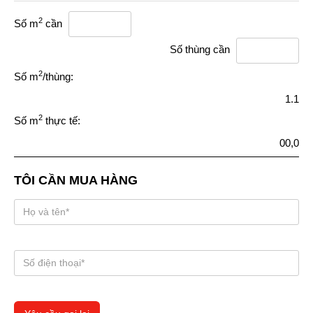
2
Số m
cần
Số thùng cần
2
Số m
/thùng:
1.1
2
Số m
thực tế:
00,0
TÔI CẦN MUA HÀNG