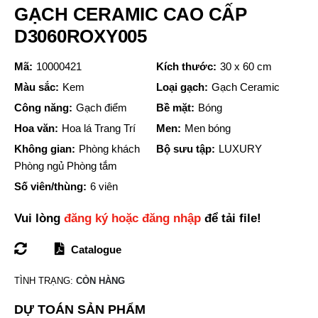
GẠCH CERAMIC CAO CẤP
D3060ROXY005
Mã:
10000421
Kích thước:
30 x 60 cm
Màu sắc:
Kem
Loại gạch:
Gạch Ceramic
Công năng:
Gạch điểm
Bề mặt:
Bóng
Hoa văn:
Hoa lá Trang Trí
Men:
Men bóng
Không gian:
Phòng khách
Bộ sưu tập:
LUXURY
Phòng ngủ Phòng tắm
Số viên/thùng:
6 viên
Vui lòng
đăng ký hoặc đăng nhập
để tải file!
Catalogue
TÌNH TRẠNG:
CÒN HÀNG
DỰ TOÁN SẢN PHẨM