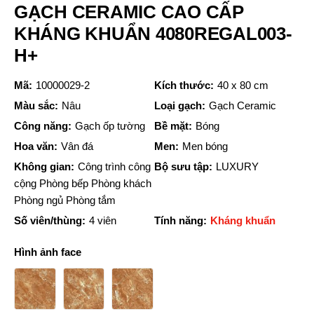
GẠCH CERAMIC CAO CẤP
KHÁNG KHUẨN 4080REGAL003-
H+
Mã:
10000029-2
Kích thước:
40 x 80 cm
Màu sắc:
Nâu
Loại gạch:
Gạch Ceramic
Công năng:
Gạch ốp tường
Bề mặt:
Bóng
Hoa văn:
Vân đá
Men:
Men bóng
Không gian:
Công trình công
Bộ sưu tập:
LUXURY
cộng Phòng bếp Phòng khách
Phòng ngủ Phòng tắm
Số viên/thùng:
4 viên
Tính năng:
Kháng khuẩn
Hình ảnh face