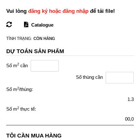
Vui lòng
đăng ký hoặc đăng nhập
để tải file!
Catalogue
TÌNH TRẠNG:
CÒN HÀNG
DỰ TOÁN SẢN PHẨM
2
Số m
cần
Số thùng cần
2
Số m
/thùng:
1.3
2
Số m
thực tế:
00,0
TÔI CẦN MUA HÀNG