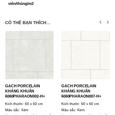
viên/thùng/m2
CÓ THỂ BẠN THÍCH…
GẠCH PORCELAIN
GẠCH PORCELAIN
KHÁNG KHUẨN
KHÁNG KHUẨN
6060PHARAON002-H+
6060PHARAON007-H+
Kích thước:
60 x 60 cm
Kích thước:
60 x 60 cm
Màu sắc:
Xám
Màu sắc:
Kem