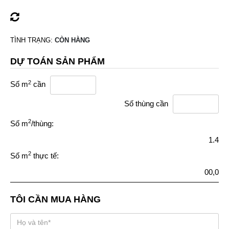
TÌNH TRẠNG:
CÒN HÀNG
DỰ TOÁN SẢN PHẨM
2
Số m
cần
Số thùng cần
2
Số m
/thùng:
1.4
2
Số m
thực tế:
00,0
TÔI CẦN MUA HÀNG