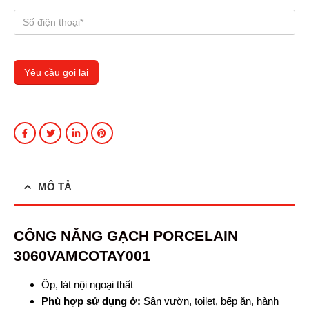
MÔ TẢ
CÔNG
NĂNG GẠCH PORCELAIN
3060VAMCOTAY001
Ốp, lát nội ngoại thất
Phù hợp
sử
dụng
ở:
Sân vườn, toilet, bếp ăn, hành