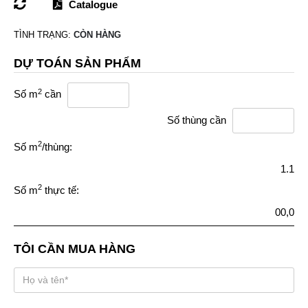
Catalogue
TÌNH TRẠNG:
CÒN HÀNG
DỰ TOÁN SẢN PHẨM
2
Số m
cần
Số thùng cần
2
Số m
/thùng:
1.1
2
Số m
thực tế:
00,0
TÔI CẦN MUA HÀNG