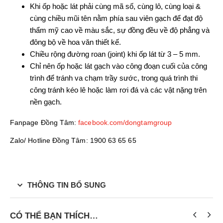
Khi ốp hoặc lát phải cùng mã số, cùng lô, cùng loại &
cùng chiều mũi tên nằm phía sau viên gạch để đạt độ
thẩm mỹ cao về màu sắc, sự đồng đều về độ phẳng và
đông bộ về hoa văn thiết kế.
Chiều rộng đường roan (joint) khi ốp lát từ 3 – 5 mm.
Chỉ nên ốp hoặc lát gạch vào công đoạn cuối của công
trình để tránh va chạm trầy sước, trong quá trình thi
công tránh kéo lê hoặc làm rơi đá và các vật nặng trên
nền gạch.
Fanpage Đồng Tâm:
facebook.com/dongtamgroup
Zalo/ Hotline Đồng Tâm: 1900 63 65 65
THÔNG TIN BỔ SUNG
CÓ THỂ BẠN THÍCH…