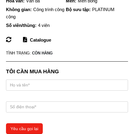
Hoa văn:
Vân đá
Men:
Men bóng
Không gian:
Công trình công
Bộ sưu tập:
PLATINUM
cộng
Số viên/thùng:
4 viên
Catalogue
TÌNH TRẠNG:
CÒN HÀNG
TÔI CẦN MUA HÀNG