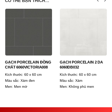
CÓ THỂ BẠN THÍCH…
GẠCH PORCELAIN ĐỒNG
GẠCH PORCELAIN 2 DA
CHẤT 6060VICTORIA008
6060DB032
Kích thước:
60 x 60 cm
Kích thước:
60 x 60 cm
Màu sắc:
Xám đen
Màu sắc:
Xám
Men:
Men mờ
Men:
Không phủ men