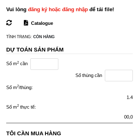
Vui lòng
đăng ký hoặc đăng nhập
để tải file!
Catalogue
TÌNH TRẠNG:
CÒN HÀNG
DỰ TOÁN SẢN PHẨM
2
Số m
cần
Số thùng cần
2
Số m
/thùng:
1.4
2
Số m
thực tế:
00,0
TÔI CẦN MUA HÀNG