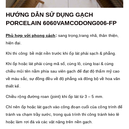
HƯỚNG DẪN SỬ DỤNG
GẠCH
PORCELAIN 6060VAMCODONG006-FP
Phù hợp với phong cách
:
sang trọng,trang nhã, thân thiện,
hiện đại.
Khi thi công: bề mặt nền trước khi ốp lát phải sạch & phẳng.
Khi ốp hoặc lát phải cùng mã số, cùng lô, cùng loại & cùng
chiều mũi tên nằm phía sau viên gạch để đạt độ thẩm mỹ cao
về màu sắc, sự đồng đều về độ phẳng và đông bộ về hoa văn
thiết kế.
Chiều rộng đường roan (joint) khi ốp lát từ 3 – 5 mm.
Chỉ nên ốp hoặc lát gạch vào công đoạn cuối của công trình để
tránh va chạm trầy sước, trong quá trình thi công tránh kéo lê
hoặc làm rơi đá và các vật nặng trên nền gạch.