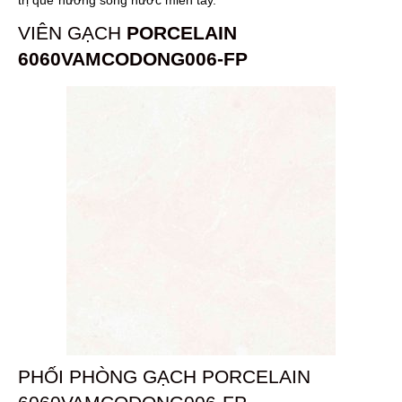
trị quê hương sông nước miền tây.
VIÊN GẠCH
PORCELAIN
6060VAMCODONG006-FP
PHỐI PHÒNG GẠCH PORCELAIN