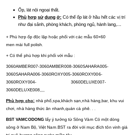
Ốp, lát nội ngoại thất.
Phù
hợp
sử
dụng
ở:
Có thể ốp lát ở hầu hết các vị trí
như đại sảnh, phòng khách, phòng ngủ, hành lang,…
+ Phù hợp ốp độc lập hoặc phối với các mẫu 60×60
men mài full polish.
+ Có thể phù hợp khi phối với mẫu :
3060AMBER007-3060AMBER008-3060SAHARA005-
3060SAHARA006-3060ROXY005-3060ROXY006-
3060ROXY004- 3060DELUXE007-
3060DELUXE008,,,,
Phù hợp cho:
nhà phố,spa,khách sạn,nhà hàng,bar, khu vui
chơi, nhà hàng thức ăn nhanh,quán cà phê. . .
BST VAMCODONG
lấy ý tưởng từ Sông Vàm Cỏ một dòng
sông ở Nam Bộ, Việt Nam.BST ra đời với mục đích tôn vinh giá