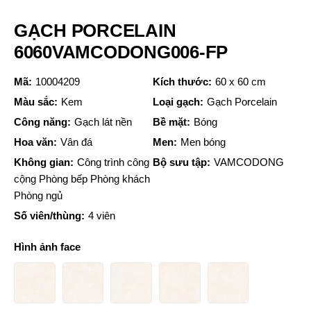
GẠCH PORCELAIN
6060VAMCODONG006-FP
Mã:
10004209
Kích thước:
60 x 60 cm
Màu sắc:
Kem
Loại gạch:
Gạch Porcelain
Công năng:
Gạch lát nền
Bề mặt:
Bóng
Hoa văn:
Vân đá
Men:
Men bóng
Không gian:
Công trình công
Bộ sưu tập:
VAMCODONG
cộng Phòng bếp Phòng khách
Phòng ngủ
Số viên/thùng:
4 viên
Hình ảnh face