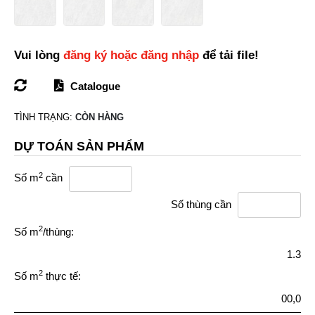
Vui lòng
đăng ký hoặc đăng nhập
để tải file!
Catalogue
TÌNH TRẠNG:
CÒN HÀNG
DỰ TOÁN SẢN PHẨM
2
Số m
cần
Số thùng cần
2
Số m
/thùng:
1.3
2
Số m
thực tế:
00,0