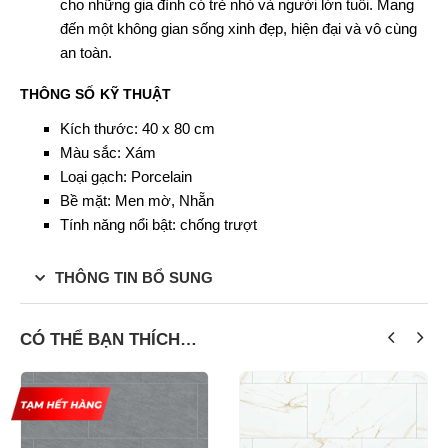
cho những gia đình có trẻ nhỏ và người lớn tuổi. Mang
đến một không gian sống xinh đẹp, hiện đại và vô cùng
an toàn.
THÔNG SỐ KỸ THUẬT
Kích thước: 40 x 80 cm
Màu sắc: Xám
Loại gạch: Porcelain
Bề mặt: Men mờ, Nhẵn
Tính năng nổi bật: chống trượt
THÔNG TIN BỔ SUNG
CÓ THỂ BẠN THÍCH…