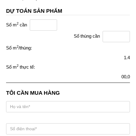
DỰ TOÁN SẢN PHẨM
2
Số m
cần
Số thùng cần
2
Số m
/thùng:
1.4
2
Số m
thực tế:
00,0
TÔI CẦN MUA HÀNG