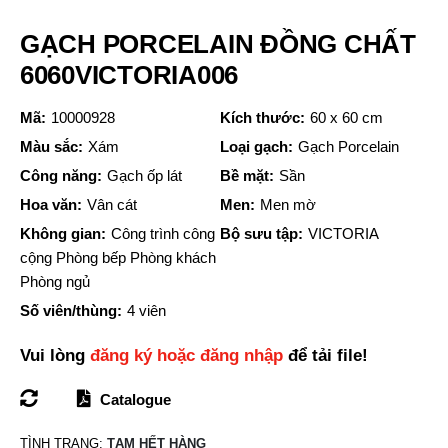
GẠCH PORCELAIN ĐỒNG CHẤT
6060VICTORIA006
Mã:
10000928
Kích thước:
60 x 60 cm
Màu sắc:
Xám
Loại gạch:
Gạch Porcelain
Công năng:
Gạch ốp lát
Bề mặt:
Sần
Hoa văn:
Vân cát
Men:
Men mờ
Không gian:
Công trình công
Bộ sưu tập:
VICTORIA
cộng Phòng bếp Phòng khách
Phòng ngủ
Số viên/thùng:
4 viên
Vui lòng
đăng ký hoặc đăng nhập
để tải file!
Catalogue
TÌNH TRẠNG:
TẠM HẾT HÀNG