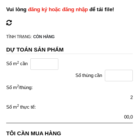
Vui lòng
đăng ký hoặc đăng nhập
để tải file!
TÌNH TRẠNG:
CÒN HÀNG
DỰ TOÁN SẢN PHẨM
2
Số m
cần
Số thùng cần
2
Số m
/thùng:
2
2
Số m
thực tế:
00,0
TÔI CẦN MUA HÀNG