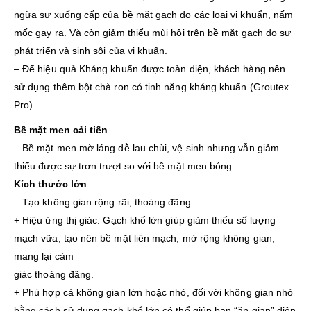
ngừa sự xuống cấp của bề mặt gach do các loại vi khuẩn, nấm
mốc gay ra. Và còn giảm thiểu mùi hôi trên bề mặt gạch do sự
phát triển và sinh sôi của vi khuẩn.
– Để hiệu quả Kháng khuẩn được toàn diện, khách hàng nên
sử dụng thêm bột chà ron có tinh năng kháng khuẩn (Groutex
Pro)
Bề mặt men cải tiến
– Bề mặt men mờ láng dễ lau chùi, vệ sinh nhưng vẫn giảm
thiểu được sự trơn trượt so với bề mặt men bóng.
Kích thước lớn
– Tạo không gian rộng rãi, thoáng đãng:
+ Hiệu ứng thị giác: Gạch khổ lớn giúp giảm thiểu số lượng
mạch vữa, tạo nên bề mặt liên mạch, mở rộng không gian,
mang lại cảm
giác thoáng đãng.
+ Phù hợp cả không gian lớn hoặc nhỏ, đối với không gian nhỏ
bằng cách sử dụng gạch khổ lớn có thể giúp bạn “ăn gian” diện