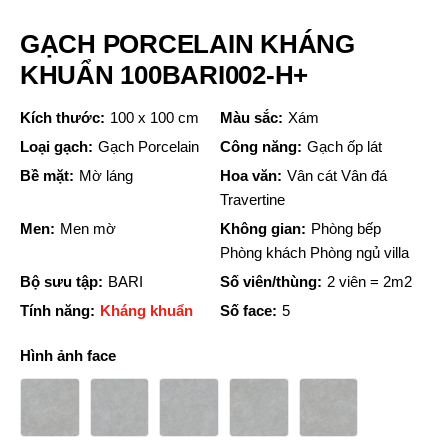
GẠCH PORCELAIN KHÁNG
KHUẨN 100BARI002-H+
Kích thước:
100 x 100 cm
Màu sắc:
Xám
Loại gạch:
Gạch Porcelain
Công năng:
Gạch ốp lát
Bề mặt:
Mờ láng
Hoa văn:
Vân cát Vân đá
Travertine
Men:
Men mờ
Không gian:
Phòng bếp
Phòng khách Phòng ngủ villa
Bộ sưu tập:
BARI
Số viên/thùng:
2 viên = 2m2
Tính năng:
Kháng khuẩn
Số face:
5
Hình ảnh face