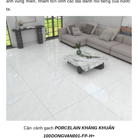
ảnh vùng miền, nhằm tôn vinh các địa danh nổi tiếng của nước
ta.
Cận cảnh gạch
PORCELAIN KHÁNG KHUẨN
100DONGVAN001-FP-H+