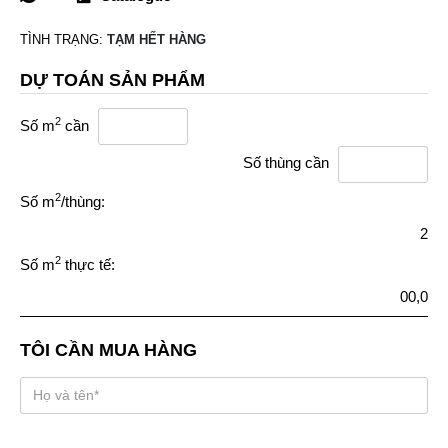
TÌNH TRẠNG:
TẠM HẾT HÀNG
DỰ TOÁN SẢN PHẨM
2
Số m
cần
Số thùng cần
2
Số m
/thùng:
2
2
Số m
thực tế:
00,0
TÔI CẦN MUA HÀNG