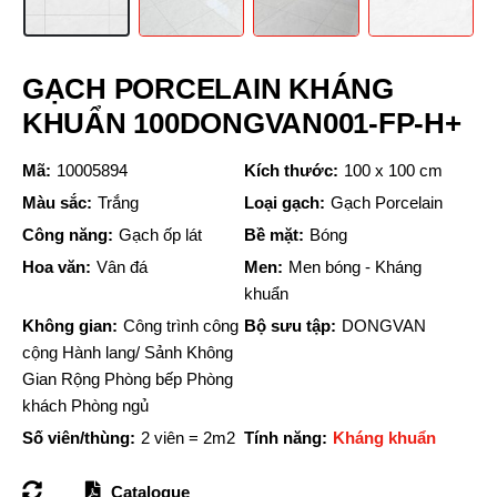
GẠCH PORCELAIN KHÁNG
KHUẨN 100DONGVAN001-FP-H+
Mã:
10005894
Kích thước:
100 x 100 cm
Màu sắc:
Trắng
Loại gạch:
Gạch Porcelain
Công năng:
Gạch ốp lát
Bề mặt:
Bóng
Hoa văn:
Vân đá
Men:
Men bóng - Kháng
khuẩn
Không gian:
Công trình công
Bộ sưu tập:
DONGVAN
cộng Hành lang/ Sảnh Không
Gian Rộng Phòng bếp Phòng
khách Phòng ngủ
Số viên/thùng:
2 viên = 2m2
Tính năng:
Kháng khuẩn
Catalogue