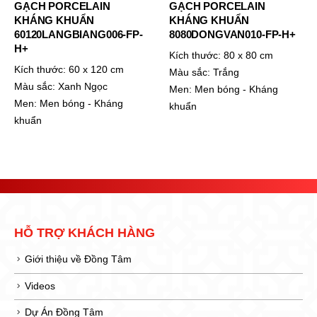
GẠCH PORCELAIN
GẠCH PORCELAIN 2 DA
KHÁNG KHUẨN
8080DB006
8080DONGVAN010-FP-H+
Kích thước:
80 x 80 cm
Kích thước:
80 x 80 cm
Màu sắc:
Vàng kem
Màu sắc:
Trắng
Men:
Không phủ men
Men:
Men bóng - Kháng
khuẩn
HỖ TRỢ KHÁCH HÀNG
Giới thiệu về Đồng Tâm
Videos
Dự Án Đồng Tâm