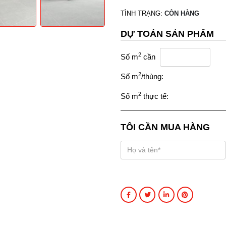
TÌNH TRẠNG:
CÒN HÀNG
DỰ TOÁN SẢN PHẨM
2
Số m
cần
2
Số m
/thùng:
2
Số m
thực tế:
TÔI CẦN MUA HÀNG