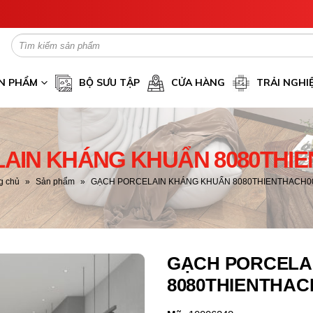
N PHẨM
BỘ SƯU TẬP
CỬA HÀNG
TRẢI NGHI
AIN KHÁNG KHUẨN 8080THIE
g chủ
»
Sản phẩm
»
GẠCH PORCELAIN KHÁNG KHUẨN 8080THIENTHACH0
GẠCH PORCELA
8080THIENTHAC