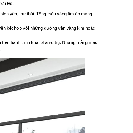
rái Đất:
 bình yên, thư thái. Tông màu vàng ấm áp mang
yền
kết
hợp
với
những
đường
vân
vàng
kim
hoặc
i
trên
hành
trình
khai
phá
vũ
trụ
.
Những
mảng
màu
o
.