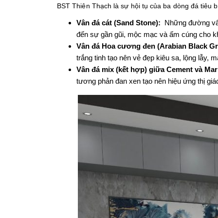
BST Thiên Thạch là sự hội tụ của ba dòng đá tiêu bi
Vân đá cát (Sand Stone):
Những đường vân 
đến sự gần gũi, mộc mạc và ấm cúng cho k
Vân
đá
Hoa
cương
đen
(Arabian Black Gr
trắng
tinh
tạo
nên
vẻ
đẹp
kiêu
sa
,
lộng
lẫy
,
m
Vân
đá
mix
(
kết
hợp
)
giữa
C
ement
và
M
ar
tương
phản
đan
xen
tạo
nên
hiệu
ứng
thị
giá