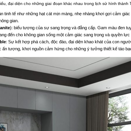
ểu, đại diện cho những giai đoạn khác nhau trong lịch sử hình thành T
tinh tế như những hạt cát mịn màng, nhẹ nhàng khơi gợi cảm giác
hông gian.
anite
):
biểu
tượng
của
sự
sang
trọng
và
đẳng
cấp
. Gam
màu
đen
tu
ang
đến
cho
không
gian
sống
một
cảm
giác
sang
trọng
và
quyền
lực
ble
:
Sự
kết
hợp
phá
cách
,
độc
đáo
,
đại
diện
khao
khát
của
con
ngườ
c
ấn
tượng
,
khơi
nguồn
cảm
hứng
cho
những
ý
tưởng
thiết
kế
táo
bạ