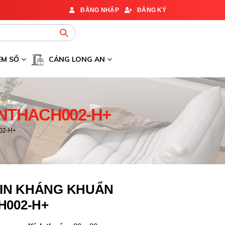
ĐĂNG NHẬP
ĐĂNG KÝ
ỆM SỐ
CẢNG LONG AN
NTHACH002-H+
02-H+
IN KHÁNG KHUẨN
H002-H+