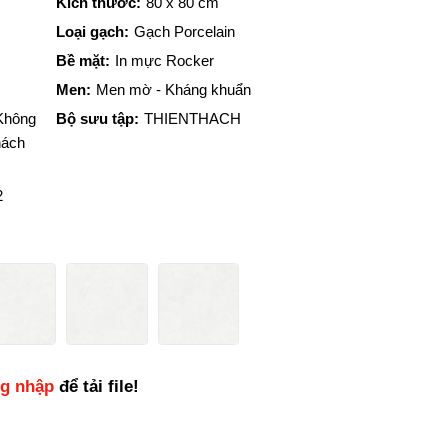
Kích thước:
80 x 80 cm
Loại gạch:
Gạch Porcelain
Bề mặt:
In mực Rocker
Men:
Men mờ - Kháng khuẩn
Không
Bộ sưu tập:
THIENTHACH
hách
2
ng nhập
để tải file!