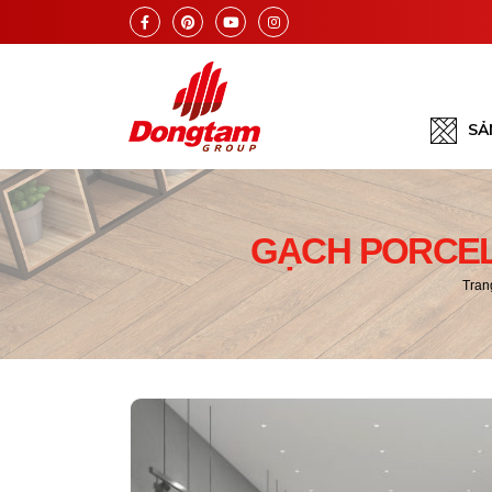
SẢ
GẠCH PORCEL
Tran