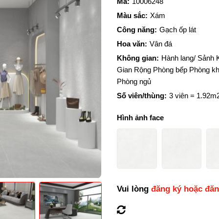
Mã:
10006248
Màu sắc:
Xám
Công năng:
Gạch ốp lát
Hoa văn:
Vân đá
Không gian:
Hành lang/ Sảnh 
Gian Rộng Phòng bếp Phòng k
Phòng ngủ
Số viên/thùng:
3 viên = 1.92m
Hình ảnh face
Vui lòng
đăng ký hoặc đă