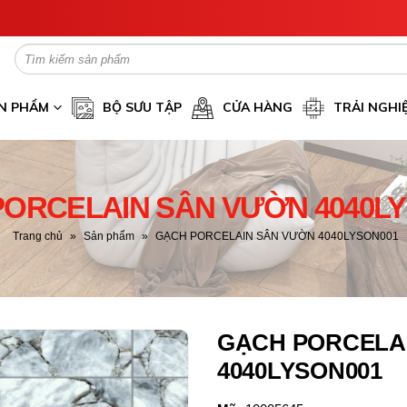
N PHẨM
BỘ SƯU TẬP
CỬA HÀNG
TRẢI NGHI
ORCELAIN SÂN VƯỜN 4040L
Trang chủ
»
Sản phẩm
»
GẠCH PORCELAIN SÂN VƯỜN 4040LYSON001
GẠCH PORCELA
4040LYSON001