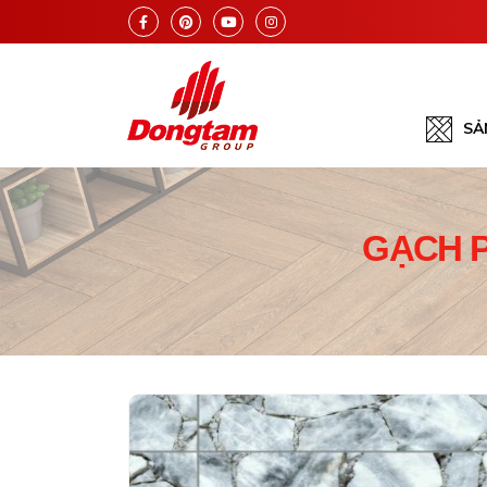
SẢ
GẠCH P