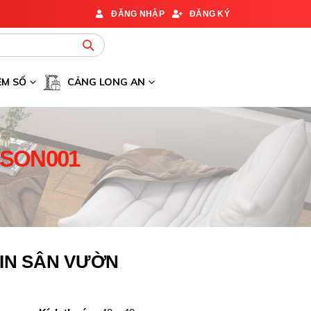
ĐĂNG NHẬP
ĐĂNG KÝ
ỆM SỐ
CẢNG LONG AN
YSON001
IN SÂN VƯỜN