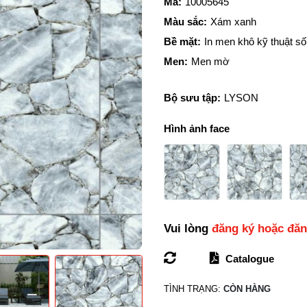
Mã:
10005645
Màu sắc:
Xám xanh
Bề mặt:
In men khô kỹ thuật số
Men:
Men mờ
Bộ sưu tập:
LYSON
Hình ảnh face
Vui lòng
đăng ký hoặc đă
Catalogue
TÌNH TRẠNG:
CÒN HÀNG