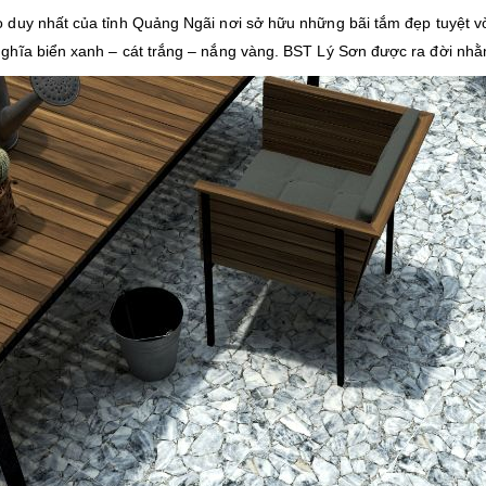
 duy nhất của tỉnh Quảng Ngãi nơi sở hữu những bãi tắm đẹp tuyệt vờ
hĩa biển xanh – cát trắng – nắng vàng. BST Lý Sơn được ra đời nhằm 