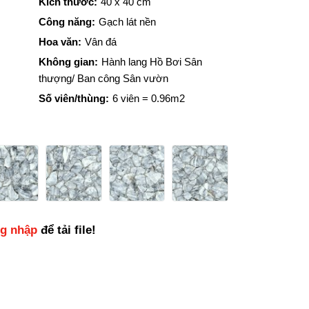
Kích thước:
40 x 40 cm
Công năng:
Gạch lát nền
Hoa văn:
Vân đá
Không gian:
Hành lang Hồ Bơi Sân
thượng/ Ban công Sân vườn
Số viên/thùng:
6 viên = 0.96m2
ng nhập
để tải file!