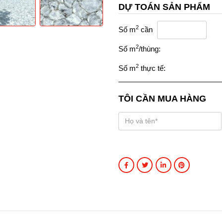
DỰ TOÁN SẢN PHẨM
2
Số m
cần
2
Số m
/thùng:
2
Số m
thực tế:
TÔI CẦN MUA HÀNG