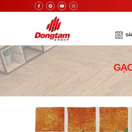
SẢ
GẠC