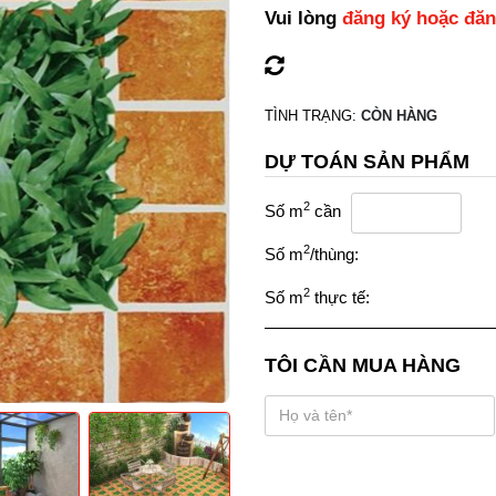
Vui lòng
đăng ký hoặc đă
TÌNH TRẠNG:
CÒN HÀNG
DỰ TOÁN SẢN PHẨM
2
Số m
cần
2
Số m
/thùng:
2
Số m
thực tế:
TÔI CẦN MUA HÀNG