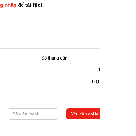
ng nhập
để tải file!
Số thùng cần
1
00,0