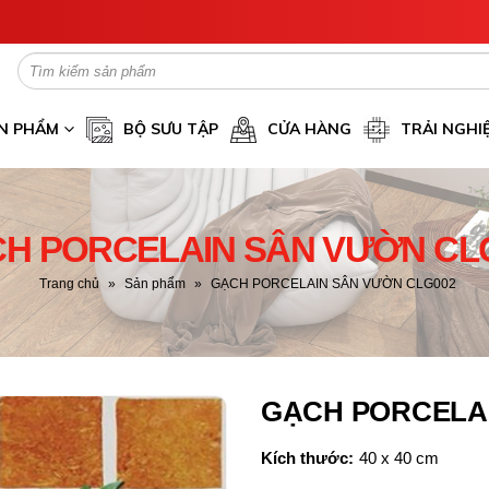
N PHẨM
BỘ SƯU TẬP
CỬA HÀNG
TRẢI NGHI
H PORCELAIN SÂN VƯỜN CL
Trang chủ
»
Sản phẩm
»
GẠCH PORCELAIN SÂN VƯỜN CLG002
GẠCH PORCELAI
Kích thước:
40 x 40 cm