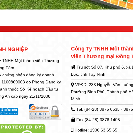
Công Ty TNHH Một thàn
NH NGHIỆP
viên Thương mại Đồng
y TNHH Một thành viên Thương
Trụ sở: Số 07, Khu phố 6, xã
ồng Tâm
Lức, tỉnh Tây Ninh
y chứng nhận đăng ký doanh
: 1100869003 do Phòng Đăng ký
VPĐD: 233 Nguyễn Văn Luông
oanh thuộc Sở Kế hoạch Đầu tư
Phường Bình Phú, Thành phố H
ong An cấp ngày 21/11/2008
Minh
Tel: (84-28) 3875 6535 - 387
Fax:(84-28) 3876 1405
Hotline: 1900 63 65 65