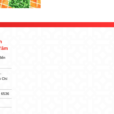
h
 Tâm
 Bến
,
ồ Chí
5 6536