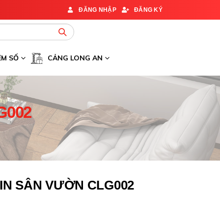
ĐĂNG NHẬP
ĐĂNG KÝ
ỆM SỐ
CẢNG LONG AN
G002
N SÂN VƯỜN CLG002