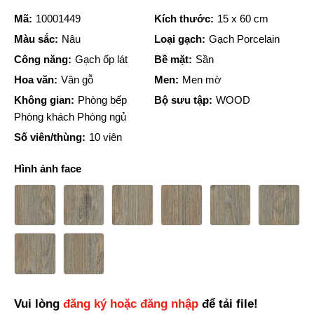
Mã:
10001449
Kích thước:
15 x 60 cm
Màu sắc:
Nâu
Loại gạch:
Gạch Porcelain
Công năng:
Gạch ốp lát
Bề mặt:
Sần
Hoa văn:
Vân gỗ
Men:
Men mờ
Không gian:
Phòng bếp
Bộ sưu tập:
WOOD
Phòng khách Phòng ngủ
Số viên/thùng:
10 viên
Hình ảnh face
Vui lòng
đăng ký hoặc đăng nhập
để tải file!