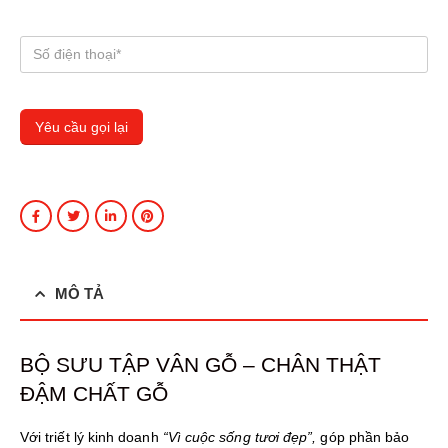
MÔ TẢ
BỘ SƯU TẬP VÂN GỖ – CHÂN THẬT
ĐẬM CHẤT GỖ
Với triết lý kinh doanh
“Vì cuộc sống tươi đẹp”,
góp phần bảo