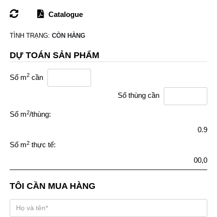
Catalogue
TÌNH TRẠNG:
CÒN HÀNG
DỰ TOÁN SẢN PHẨM
2
Số m
cần
Số thùng cần
2
Số m
/thùng:
0.9
2
Số m
thực tế:
00,0
TÔI CẦN MUA HÀNG