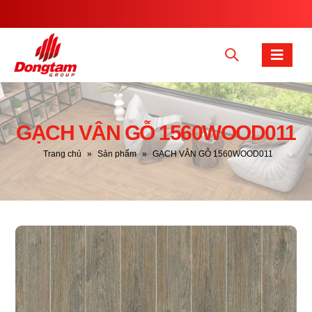
GẠCH VÂN GỖ 1560WOOD011
Trang chủ
»
Sản phẩm
»
GẠCH VÂN GỖ 1560WOOD011