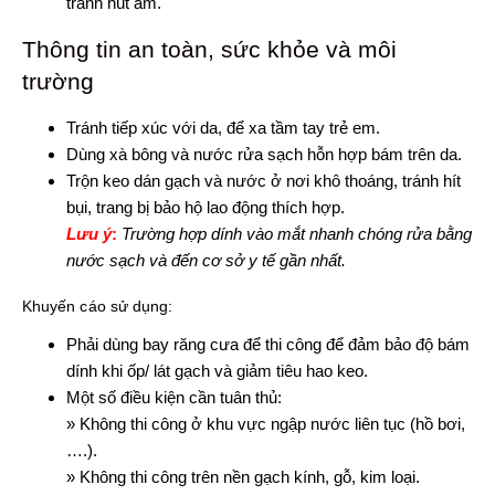
tránh hút ẩm.
Thông tin an toàn, sức khỏe và môi
trường
Tránh tiếp xúc với da, để xa tầm tay trẻ em.
Dùng xà bông và nước rửa sạch hỗn hợp bám trên da.
Trộn keo dán gạch và nước ở nơi khô thoáng, tránh hít
bụi, trang bị bảo hộ lao động thích hợp.
Lưu ý
:
Trường hợp dính vào mắt nhanh chóng rửa bằng
nước sạch và đến cơ sở y tế gần nhất.
Khuyến cáo sử dụng:
Phải dùng bay răng cưa để thi công để đảm bảo độ bám
dính khi ốp/ lát gạch và giảm tiêu hao keo.
Một số điều kiện cần tuân thủ:
» Không thi công ở khu vực ngập nước liên tục (hồ bơi,
….).
» Không thi công trên nền gạch kính, gỗ, kim loại.