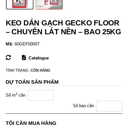
KEO DÁN GẠCH GECKO FLOOR
– CHUYÊN LÁT NỀN – BAO 25KG
Mã:
60GEF0000T
Catalogue
TÌNH TRẠNG:
CÒN HÀNG
DỰ TOÁN SẢN PHẨM
2
Số m
cần
Số bao cần
TÔI CẦN MUA HÀNG