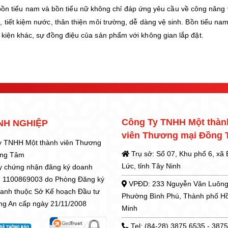
 kế, bồn tiểu nam và bồn tiểu nữ không chỉ đáp ứng yêu cầu về công năn
 tiết kiệm nước, thân thiện môi trường, dễ dàng vệ sinh. Bồn tiểu nam
 kiện khác, sự đồng điệu của sản phẩm với không gian lắp đặt.
Công Ty TNHH Một thàn
NH NGHIỆP
viên Thương mại Đồng
y TNHH Một thành viên Thương
Trụ sở: Số 07, Khu phố 6, xã
ồng Tâm
Lức, tỉnh Tây Ninh
y chứng nhận đăng ký doanh
: 1100869003 do Phòng Đăng ký
VPĐD: 233 Nguyễn Văn Luông
oanh thuộc Sở Kế hoạch Đầu tư
Phường Bình Phú, Thành phố H
ong An cấp ngày 21/11/2008
Minh
Tel: (84-28) 3875 6535 - 387