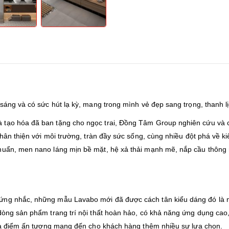
 sáng và có sức hút lạ kỳ, mang trong mình vẻ đẹp sang trọng, thanh lị
 tạo hóa đã ban tặng cho ngọc trai, Đồng Tâm Group nghiên cứu và ch
thân thiện với môi trường, tràn đầy sức sống, cùng nhiều đột phá về ki
khuẩn, men nano láng mịn bề mặt, hệ xả thải mạnh mẽ, nắp cầu thông
cứng nhắc, những mẫu Lavabo mới đã được cách tân kiểu dáng đó là 
dòng sản phẩm trang trí nội thất hoàn hảo, có khả năng ứng dụng cao,
ó là điểm ấn tượng mang đến cho khách hàng thêm nhiều sự lựa chọn.