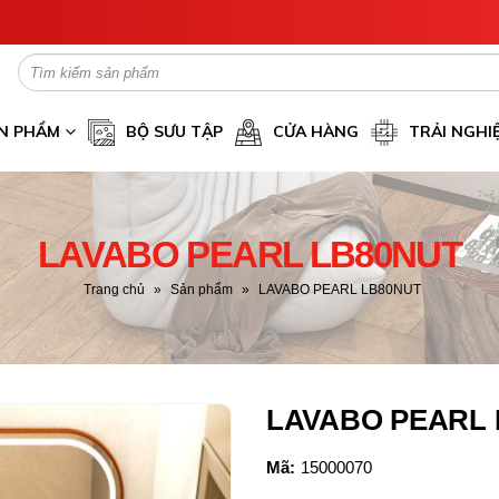
N PHẨM
BỘ SƯU TẬP
CỬA HÀNG
TRẢI NGHI
LAVABO PEARL LB80NUT
Trang chủ
»
Sản phẩm
»
LAVABO PEARL LB80NUT
LAVABO PEARL 
Mã:
15000070