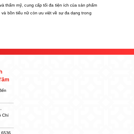
g và thẩm mỹ, cung cấp tối đa tiện ích của sản phẩm
 và bồn tiểu nữ còn ưu việt về sự đa dạng trong
h
 Tâm
 Bến
,
ồ Chí
5 6536