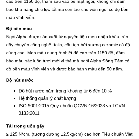
cao trên 1150 độ, thấm sâu vào bề mặt ngói, không chỉ đảm
bảo khả năng chịu lực tốt mà còn tạo cho viên ngói có độ bền
màu vĩnh viễn.
Độ bền màu
Ngói Alpha được sản xuất từ nguyên liệu men nhập khẩu trên
dây chuyền công nghệ Italia, cấu tạo bởi xương ceramic có độ
cứng cao. Men màu nung ở nhiệt độ cao trên 1150 độ, đảm
bảo màu sắc luôn tươi mới vì thế mà ngói Alpha Đồng Tâm có
độ bền màu vĩnh viễn và được bảo hành màu đến 50 năm.
Độ hút nước
Độ hút nước nằm trong khoảng từ 6 đến 10 %
Hệ thống quản lý chất lượng
ISO 9001:2015 Quy chuẩn QCVN:16/2023 và TCVN
9133:2011
Tải trọng uốn gãy
≥ 125 N/cm, (tương đương 12,5kg/cm) cao hơn Tiêu chuẩn Việt