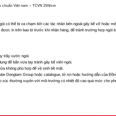
êu chuẩn Việt nam – TCVN 25N/cm
ngói có thể bị va chạm bởi các tác nhân bên ngoài gây bể vỡ hoặc m
được in trên bao bì trước khi nhận hàng, để tránh trường hợp ngói 
ây trầy xước ngói.
dụng để bắn vừa tay tránh gây bể viên ngói.
 rửa không phù hợp để vệ sinh bề mặt.
tube Dongtam Group hoặc catalogue, tờ rơi hoặc hướng dẫn của Đồ
p xúc thường xuyên với môi trường có nhiệt độ cao quá mức cho phé