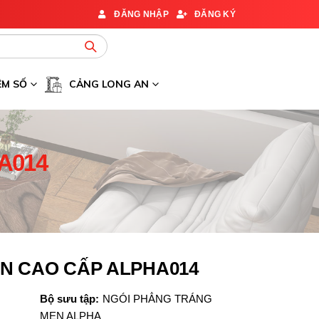
ĐĂNG NHẬP
ĐĂNG KÝ
ỆM SỐ
CẢNG LONG AN
A014
N CAO CẤP ALPHA014
Bộ sưu tập:
NGÓI PHẲNG TRÁNG
MEN ALPHA