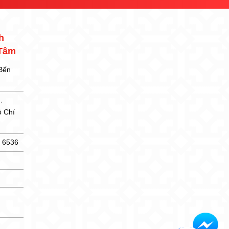
h
 Tâm
 Bến
,
ồ Chí
5 6536