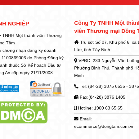
Công Ty TNHH Một thàn
NH NGHIỆP
viên Thương mại Đồng
y TNHH Một thành viên Thương
Trụ sở: Số 07, Khu phố 6, xã
ồng Tâm
Lức, tỉnh Tây Ninh
y chứng nhận đăng ký doanh
: 1100869003 do Phòng Đăng ký
VPĐD: 233 Nguyễn Văn Luông
oanh thuộc Sở Kế hoạch Đầu tư
Phường Bình Phú, Thành phố H
ong An cấp ngày 21/11/2008
Minh
Tel: (84-28) 3875 6535 - 387
Fax:(84-28) 3876 1405
Hotline: 1900 63 65 65
Email:
ecommerce@dongtam.com.vn