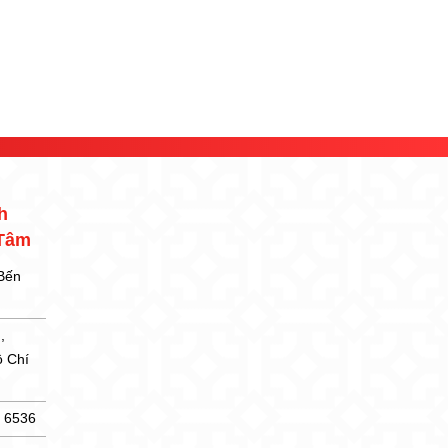
h
 Tâm
 Bến
,
ồ Chí
5 6536