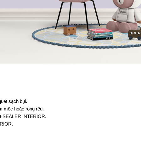
uét sạch bụi.
ấm mốc hoặc rong rêu.
 lót SEALER INTERIOR.
ERIOR.