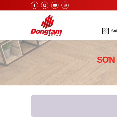
SẢ
SƠN 