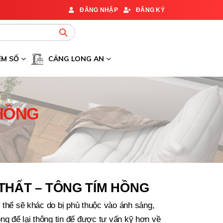
ĐĂNG NHẬP
ĐĂNG KÝ
ỆM SỐ
CẢNG LONG AN
 HỒNG
THẤT – TÔNG TÍM HỒNG
 thể sẽ khác do bị phù thuộc vào ánh sáng,
 lòng để lại thông tin để được tư vấn kỹ hơn về