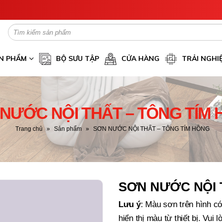
N PHẨM
BỘ SƯU TẬP
CỬA HÀNG
TRẢI NGHI
NƯỚC NỘI THẤT – TÔNG TÍM
Trang chủ
»
Sản phẩm
»
SƠN NƯỚC NỘI THẤT – TÔNG TÍM HỒNG
SƠN NƯỚC NỘI 
Lưu ý
: Màu sơn trên hình có
hiển thị màu từ thiết bị. Vui