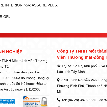
SSURE INTERIOR hoặc ASSURE PLUS.
ERIOR.
Công Ty TNHH Một thàn
NH NGHIỆP
viên Thương mại Đồng
y TNHH Một thành viên Thương
Trụ sở: Số 07, Khu phố 6, xã
ồng Tâm
Lức, tỉnh Tây Ninh
y chứng nhận đăng ký doanh
: 1100869003 do Phòng Đăng ký
VPĐD: 233 Nguyễn Văn Luông
oanh thuộc Sở Kế hoạch Đầu tư
Phường Bình Phú, Thành phố H
ong An cấp ngày 21/11/2008
Minh
Tel: (84-28) 3875 6535 - 387