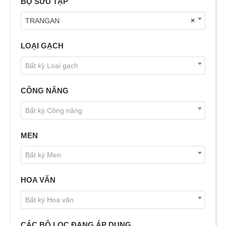
BỘ SƯU TẬP
TRANGAN
×
LOẠI GẠCH
Bất kỳ Loại gạch
CÔNG NĂNG
Bất kỳ Công năng
MEN
Bất kỳ Men
HOA VĂN
Bất kỳ Hoa văn
CÁC BỘ LỌC ĐANG ÁP DỤNG