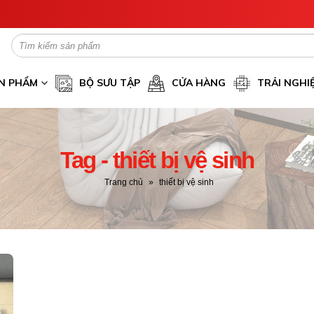
N PHẨM
BỘ SƯU TẬP
CỬA HÀNG
TRẢI NGHI
Tag - thiết bị vệ sinh
Trang chủ
»
thiết bị vệ sinh