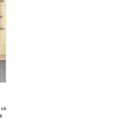
 và
vệ