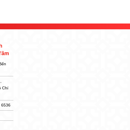
h
 Tâm
 Bến
,
ồ Chí
5 6536