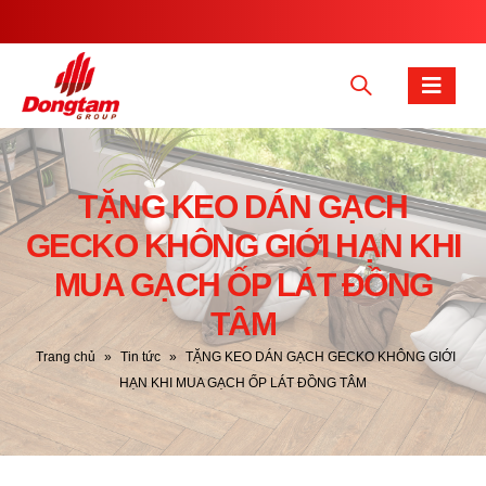
TẶNG KEO DÁN GẠCH
GECKO KHÔNG GIỚI HẠN KHI
MUA GẠCH ỐP LÁT ĐỒNG
TÂM
Trang chủ
»
Tin tức
»
TẶNG KEO DÁN GẠCH GECKO KHÔNG GIỚI
HẠN KHI MUA GẠCH ỐP LÁT ĐỒNG TÂM