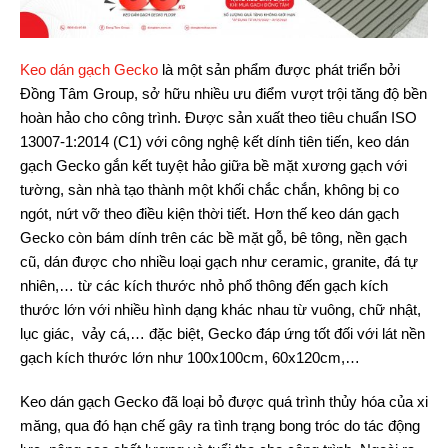
Keo dán gạch Gecko
là một sản phẩm được phát triển bởi
Đồng Tâm Group, sở hữu nhiều ưu điểm vượt trội tăng độ bền
hoàn hảo cho công trình. Được sản xuất theo tiêu chuẩn ISO
13007-1:2014 (C1) với công nghệ kết dính tiên tiến, keo dán
gạch Gecko gắn kết tuyệt hảo giữa bề mặt xương gạch với
tường, sàn nhà tạo thành một khối chắc chắn, không bị co
ngót, nứt vỡ theo điều kiện thời tiết. Hơn thế keo dán gạch
Gecko còn bám dính trên các bề mặt gỗ, bê tông, nền gạch
cũ, dán được cho nhiều loại gạch như ceramic, granite, đá tự
nhiên,… từ các kích thước nhỏ phổ thông đến gạch kích
thước lớn với nhiều hình dạng khác nhau từ vuông, chữ nhật,
lục giác, vảy cá,… đặc biệt, Gecko đáp ứng tốt đối với lát nền
gạch kích thước lớn như 100x100cm, 60x120cm,…
Keo dán gạch Gecko đã loại bỏ được quá trình thủy hóa của xi
măng, qua đó hạn chế gây ra tình trạng bong tróc do tác động