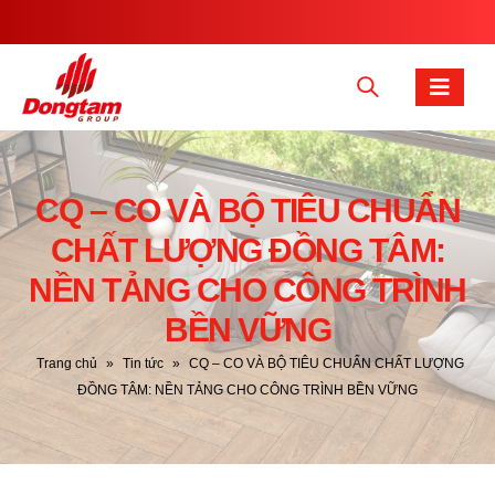
CQ – CO VÀ BỘ TIÊU CHUẨN
CHẤT LƯỢNG ĐỒNG TÂM:
NỀN TẢNG CHO CÔNG TRÌNH
BỀN VỮNG
Trang chủ
»
Tin tức
»
CQ – CO VÀ BỘ TIÊU CHUẨN CHẤT LƯỢNG
ĐỒNG TÂM: NỀN TẢNG CHO CÔNG TRÌNH BỀN VỮNG