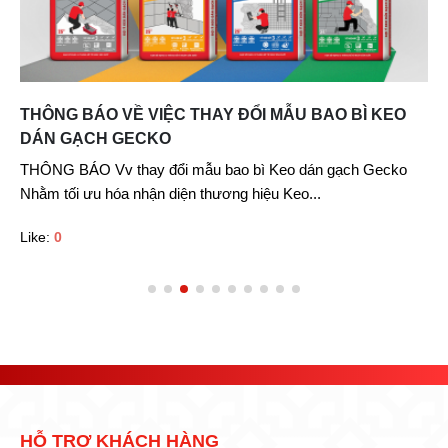
THÔNG BÁO VỀ VIỆC THAY ĐỔI MẪU BAO BÌ KEO
DÁN GẠCH GECKO
THÔNG BÁO Vv thay đổi mẫu bao bì Keo dán gạch Gecko
Nhằm tối ưu hóa nhận diện thương hiệu Keo...
Like:
0
HỖ TRỢ KHÁCH HÀNG