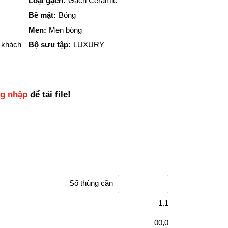
Loại gạch:
Gạch Ceramic
Bề mặt:
Bóng
Men:
Men bóng
 khách
Bộ sưu tập:
LUXURY
ng nhập
để tải file!
Số thùng cần
1.1
00,0