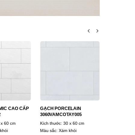
ELAIN
GẠCH PORCELAIN
GẠCH CERA
AY005
6060VAMCODONG004-FP
3060ROXY0
 x 60 cm
Kích thước:
60 x 60 cm
Kích thước:
3
khói
Màu sắc:
Kem
Màu sắc:
Vàn