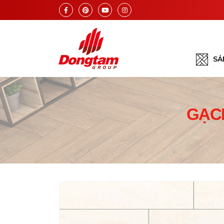
SẢ
GẠCH