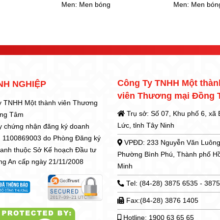
Men:
Men bóng
Men:
Men mờ
Công Ty TNHH Một thàn
NH NGHIỆP
viên Thương mại Đồng
y TNHH Một thành viên Thương
Trụ sở: Số 07, Khu phố 6, xã
ồng Tâm
Lức, tỉnh Tây Ninh
y chứng nhận đăng ký doanh
: 1100869003 do Phòng Đăng ký
VPĐD: 233 Nguyễn Văn Luông
oanh thuộc Sở Kế hoạch Đầu tư
Phường Bình Phú, Thành phố H
ong An cấp ngày 21/11/2008
Minh
Tel: (84-28) 3875 6535 - 387
Fax:(84-28) 3876 1405
Hotline: 1900 63 65 65