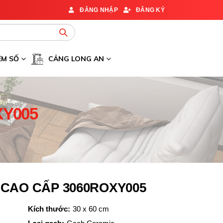
ĐĂNG NHẬP
ĐĂNG KÝ
ỆM SỐ
CẢNG LONG AN
XY005
CAO CẤP 3060ROXY005
Kích thước:
30 x 60 cm