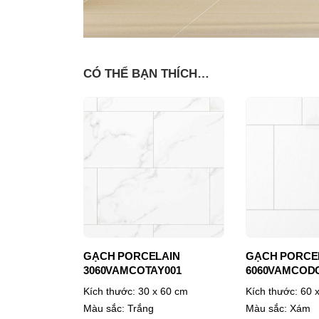
CÓ THỂ BẠN THÍCH…
AIN
GẠCH PORCELAIN
GẠCH CERAM
001
6060VAMCODONG001-FP
D3060AROXY0
60 cm
Kích thước:
60 x 60 cm
Kích thước:
30 x
Màu sắc:
Xám
Màu sắc:
Kem