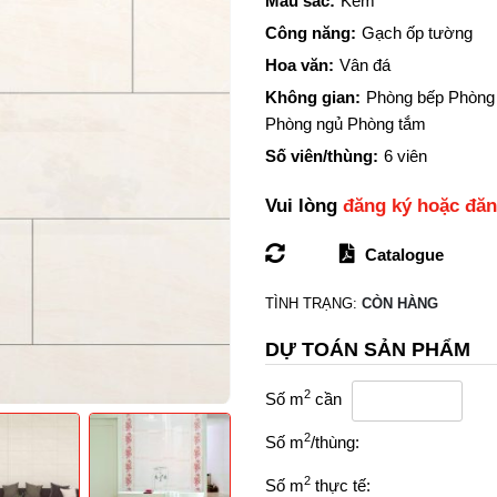
Màu sắc:
Kem
Công năng:
Gạch ốp tường
Hoa văn:
Vân đá
Không gian:
Phòng bếp Phòng
Phòng ngủ Phòng tắm
Số viên/thùng:
6 viên
Vui lòng
đăng ký hoặc đă
Catalogue
TÌNH TRẠNG:
CÒN HÀNG
DỰ TOÁN SẢN PHẨM
2
Số m
cần
2
Số m
/thùng:
2
Số m
thực tế: