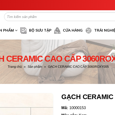
N PHẨM
BỘ SƯU TẬP
CỬA HÀNG
TRẢI NGHI
 CERAMIC CAO CẤP 3060RO
Trang chủ
»
Sản phẩm
»
GẠCH CERAMIC CAO CẤP 3060ROXY005
GẠCH CERAMIC 
Mã:
10000153