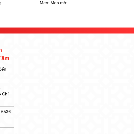
Men:
Men bóng
Men:
Men bó
h
 Tâm
 Bến
,
ồ Chí
5 6536