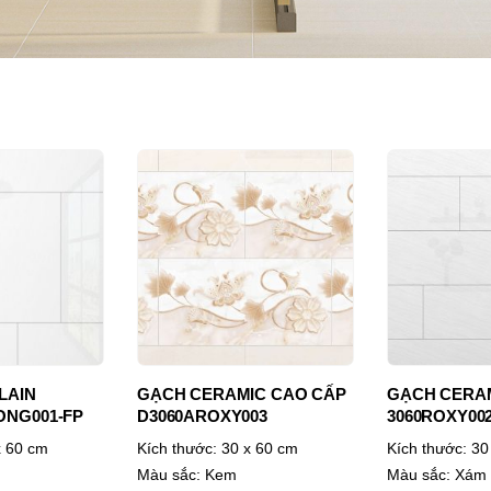
IC CAO CẤP
GẠCH CERAMIC CAO CẤP
GẠCH PORC
03
3060ROXY002
3060VAMCOT
 60 cm
Kích thước:
30 x 60 cm
Kích thước:
30
Màu sắc:
Xám khói
Màu sắc:
Xám 