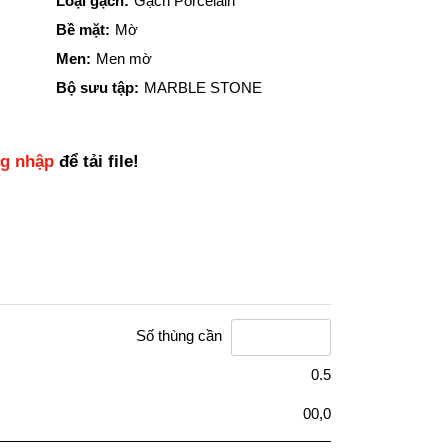
Loại gạch:
Gạch Porcelain
Bề mặt:
Mờ
Men:
Men mờ
Bộ sưu tập:
MARBLE STONE
ng nhập
để tải file!
Số thùng cần
0.5
00,0