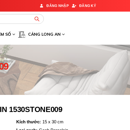
ĐĂNG NHẬP
ĐĂNG KÝ
ỆM SỐ
CẢNG LONG AN
09
N 1530STONE009
Kích thước:
15 x 30 cm