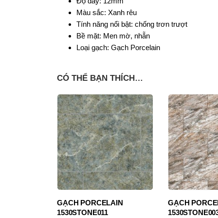
Độ dày: 12mm
Màu sắc: Xanh rêu
Tính năng nổi bật: chống trơn trượt
Bề mặt: Men mờ, nhẵn
Loại gạch: Gạch Porcelain
CÓ THỂ BẠN THÍCH…
AIN
GẠCH PORCELAIN
GẠCH PORCE
1530STONE003
1530STONE00