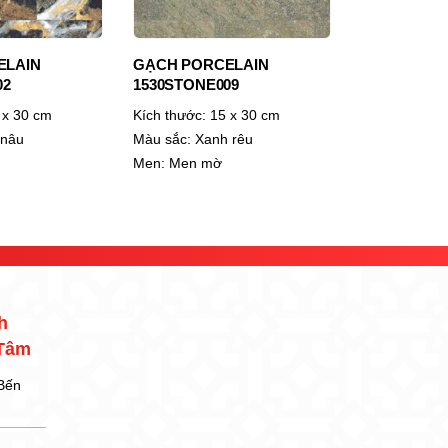
ELAIN
GẠCH PORCELAIN
02
1530STONE009
 x 30 cm
Kích thước:
15 x 30 cm
nâu
Màu sắc:
Xanh rêu
Men:
Men mờ
h
 Tâm
 Bến
,