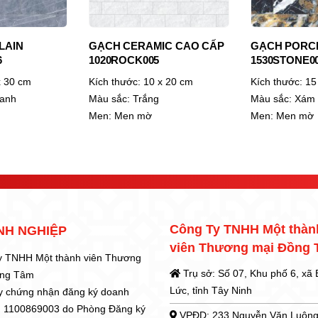
LAIN
GẠCH CERAMIC CAO CẤP
GẠCH PORC
6
1020ROCK005
1530STONE0
 30 cm
Kích thước:
10 x 20 cm
Kích thước:
15
anh
Màu sắc:
Trắng
Màu sắc:
Xám 
Men:
Men mờ
Men:
Men mờ
Công Ty TNHH Một thàn
NH NGHIỆP
viên Thương mại Đồng
y TNHH Một thành viên Thương
Trụ sở: Số 07, Khu phố 6, xã
ồng Tâm
Lức, tỉnh Tây Ninh
y chứng nhận đăng ký doanh
: 1100869003 do Phòng Đăng ký
VPĐD: 233 Nguyễn Văn Luông