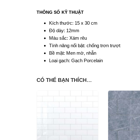
THÔNG SỐ KỸ THUẬT
Kích thước: 15 x 30 cm
Độ dày: 12mm
Màu sắc: Xám rêu
Tính năng nổi bật: chống trơn trượt
Bề mặt: Men mờ, nhẵn
Loại gạch: Gạch Porcelain
CÓ THỂ BẠN THÍCH…