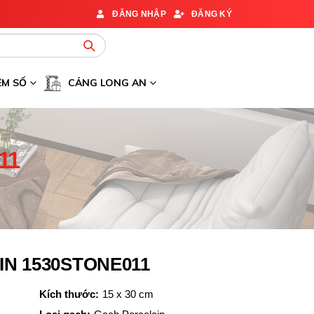
ĐĂNG NHẬP
ĐĂNG KÝ
ỆM SỐ
CẢNG LONG AN
11
N 1530STONE011
Kích thước:
15 x 30 cm