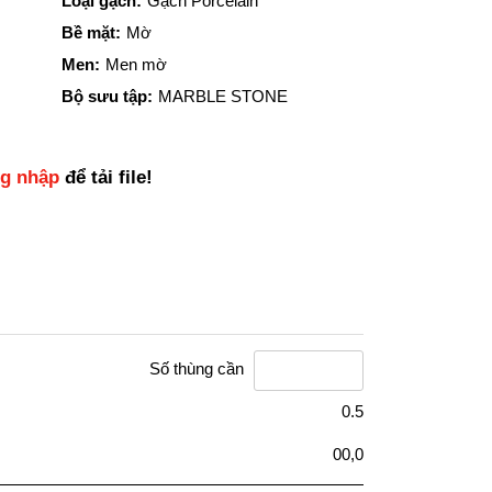
Loại gạch:
Gạch Porcelain
Bề mặt:
Mờ
Men:
Men mờ
Bộ sưu tập:
MARBLE STONE
ng nhập
để tải file!
Số thùng cần
0.5
00,0