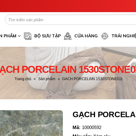
N PHẨM
BỘ SƯU TẬP
CỬA HÀNG
TRẢI NGHI
ẠCH PORCELAIN 1530STONE0
Trang chủ
»
Sản phẩm
»
GẠCH PORCELAIN 1530STONE011
GẠCH PORCELAI
Mã:
10000592