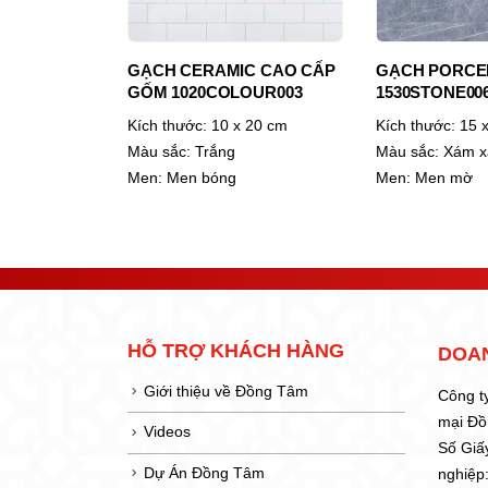
GẠCH CERAMIC CAO CẤP
GẠCH PORCE
GỐM 1020COLOUR003
1530STONE00
Kích thước:
10 x 20 cm
Kích thước:
15 x
Màu sắc:
Trắng
Màu sắc:
Xám x
Men:
Men bóng
Men:
Men mờ
HỖ TRỢ KHÁCH HÀNG
DOA
Giới thiệu về Đồng Tâm
Công t
mại Đ
Videos
Số Giấ
Dự Án Đồng Tâm
nghiệp