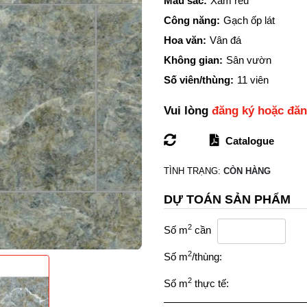
Màu sắc:
Xám rêu
Công năng:
Gạch ốp lát
Hoa văn:
Vân đá
Không gian:
Sân vườn
Số viên/thùng:
11 viên
Vui lòng
đăng ký hoặc đă
Catalogue
TÌNH TRẠNG:
CÒN HÀNG
DỰ TOÁN SẢN PHẨM
2
Số m
cần
2
Số m
/thùng:
2
Số m
thực tế: