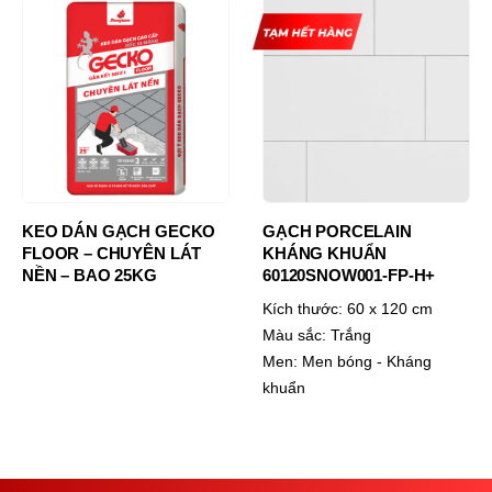
KEO DÁN GẠCH GECKO
GẠCH PORCELAIN
FLOOR – CHUYÊN LÁT
KHÁNG KHUẨN
NỀN – BAO 25KG
60120SNOW001-FP-H+
Kích thước:
60 x 120 cm
Màu sắc:
Trắng
Men:
Men bóng - Kháng
khuẩn