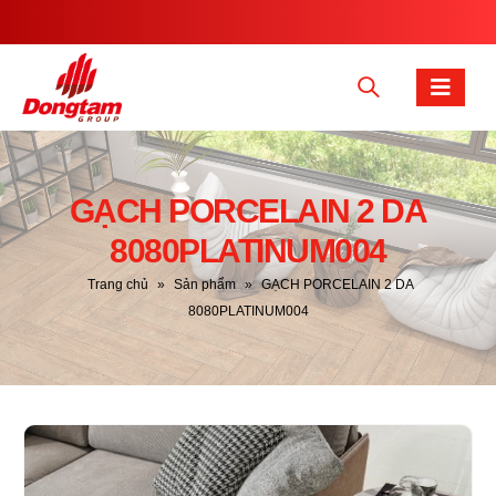
GẠCH PORCELAIN 2 DA
8080PLATINUM004
Trang chủ
»
Sản phẩm
»
GẠCH PORCELAIN 2 DA
8080PLATINUM004