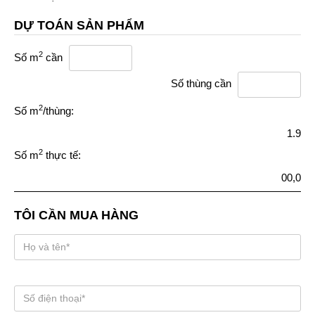
DỰ TOÁN SẢN PHẨM
2
Số m
cần
Số thùng cần
2
Số m
/thùng:
1.9
2
Số m
thực tế:
00,0
TÔI CẦN MUA HÀNG