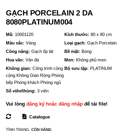
GẠCH PORCELAIN 2 DA
8080PLATINUM004
Mã:
10001120
Kích thước:
80 x 80 cm
Màu sắc:
Vàng
Loại gạch:
Gạch Porcelain
Công năng:
Gạch ốp lát
Bề mặt:
Bóng
Hoa văn:
Vân đá
Men:
Không phủ men
Không gian:
Công trình công
Bộ sưu tập:
PLATINUM
cộng Không Gian Rộng Phòng
bếp Phòng khách Phòng ngủ
Số viên/thùng:
3 viên
Vui lòng
đăng ký hoặc đăng nhập
để tải file!
Catalogue
TÌNH TRẠNG:
CÒN HÀNG