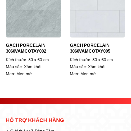
GẠCH PORCELAIN
GẠCH PORCELAIN
3060VAMCOTAY005
6060VAMCODONG006-FP
Kích thước:
30 x 60 cm
Kích thước:
60 x 60 cm
Màu sắc:
Xám khói
Màu sắc:
Kem
Men:
Men mờ
Men:
Men bóng
HỖ TRỢ KHÁCH HÀNG