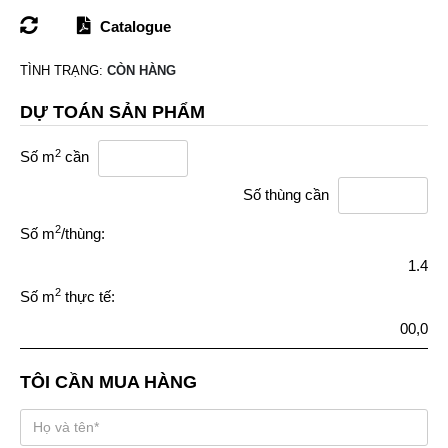
Catalogue
TÌNH TRẠNG:
CÒN HÀNG
DỰ TOÁN SẢN PHẨM
2
Số m
cần
Số thùng cần
2
Số m
/thùng:
1.4
2
Số m
thực tế:
00,0
TÔI CẦN MUA HÀNG