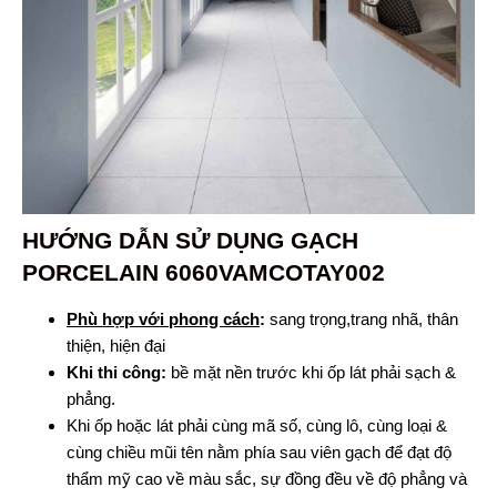
HƯỚNG DẪN SỬ DỤNG
GẠCH
PORCELAIN 6060VAMCOTAY002
Phù hợp với phong cách
:
sang trọng,trang nhã, thân
thiện, hiện đại
Khi thi công:
bề mặt nền trước khi ốp lát phải sạch &
phẳng.
Khi ốp hoặc lát phải cùng mã số, cùng lô, cùng loại &
cùng chiều mũi tên nằm phía sau viên gạch để đạt độ
thẩm mỹ cao về màu sắc, sự đồng đều về độ phẳng và