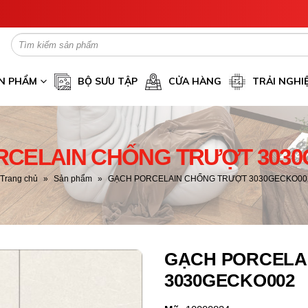
N PHẨM
BỘ SƯU TẬP
CỬA HÀNG
TRẢI NGHI
RCELAIN CHỐNG TRƯỢT 3030
Trang chủ
»
Sản phẩm
»
GẠCH PORCELAIN CHỐNG TRƯỢT 3030GECKO00
GẠCH PORCELA
3030GECKO002