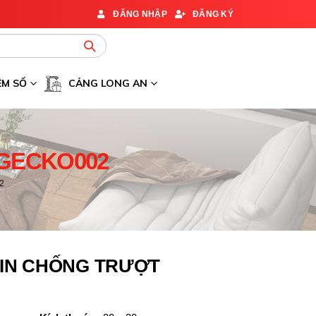
ĐĂNG NHẬP
ĐĂNG KÝ
ỆM SỐ
CẢNG LONG AN
GECKO002
2
IN CHỐNG TRƯỢT