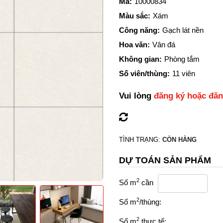
Mã:
10000834
Màu sắc:
Xám
Công năng:
Gạch lát nền
Hoa văn:
Vân đá
Không gian:
Phòng tắm
Số viên/thùng:
11 viên
Vui lòng
đăng ký hoặc đă
TÌNH TRẠNG:
CÒN HÀNG
DỰ TOÁN SẢN PHẨM
2
Số m
cần
2
Số m
/thùng:
2
Số m
thực tế: