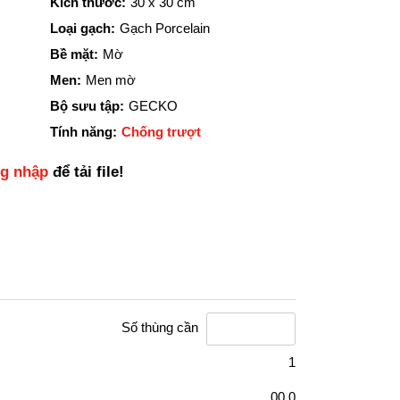
Kích thước:
30 x 30 cm
Loại gạch:
Gạch Porcelain
Bề mặt:
Mờ
Men:
Men mờ
Bộ sưu tập:
GECKO
Tính năng:
Chống trượt
ng nhập
để tải file!
Số thùng cần
1
00,0