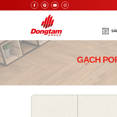
SẢ
GẠCH PO