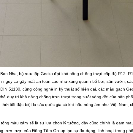
ây Ban Nha, bộ sưu tập Gecko đạt khả năng chống trượt cấp độ R12. R
n nguy cơ gây mất an toàn cao như xung quanh bể bơi, sân vườn, cá
 DIN 51130, cùng công nghệ in kỹ thuật số hiện đại, các mẫu gạch G
ể duy trì khả năng chống trơn trượt trong suốt vòng đời của sản phẩ
 thời tiết đặc biệt là các quốc gia có khí hậu nóng ẩm như Việt Nam,
thì tông màu xám sẽ là sự lựa chọn lý tưởng, đây cũng chính là gam 
ng trơn trượt của Đồng Tâm Group tạo sự đa dạng, linh hoạt trong phố