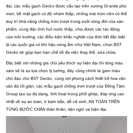
đại, các mẫu gạch Gecko được cấu tạo trên xương Granite phủ
men, bề mặt gạch có độ nhám thấp, chống mài mòn nên có thể
duy trì khả năng chống trơn trượt trong suốt vòng đời của sản
phẩm, cùng đặc tính hút nước thấp, chịu được các tác động
của môi trường, các điều kiện khắc nghiệt của thời tiết đặc biệt
là các quốc gia có khí hậu nóng ẩm như Việt Nam, chọn BST
Gecko sẽ giúp bạn hạn chế tối đa việc thay thế, sửa chữa.
Đặc biệt với những gia chủ yêu thích sự hiện đại thì tông màu
xám sẽ là sự lựa chọn lý tưởng, đây cũng chính là gam màu
chủ đạo cho BST Gecko, cùng với phong cách thiết kế hoa văn
vân đá tối giản, các mẫu gạch chống trơn trượt của Đồng Tâm
Group tạo sự đa dạng, linh hoạt trong phối ghép, đáp ứng cao
nhất về sự an toàn, ít bám bẩn, dễ vệ sinh, AN TOÀN TRÊN
TỪNG BƯỚC CHÂN thân thiện, tiện nghi và hiện đại.