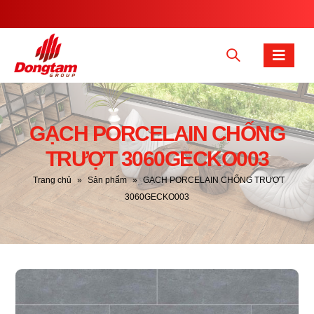
GẠCH PORCELAIN CHỐNG
TRƯỢT 3060GECKO003
Trang chủ
»
Sản phẩm
»
GẠCH PORCELAIN CHỐNG TRƯỢT
3060GECKO003