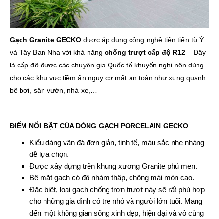
Gạch Granite GECKO
được áp dụng công nghệ tiên tiến từ Ý
và Tây Ban Nha với khả năng
chống trượt cấp độ R12
– Đây
là cấp độ được các chuyên gia Quốc tế khuyến nghị nên dùng
cho các khu vực tiềm ẩn nguy cơ mất an toàn như xung quanh
bể bơi, sân vườn, nhà xe,…
ĐIỂM NỔI BẬT CỦA DÒNG GẠCH PORCELAIN GECKO
Kiểu dáng vân đá đơn giản, tinh tế, màu sắc nhẹ nhàng
dễ lựa chọn.
Được xây dựng trên khung xương Granite phủ men.
Bề mặt gạch có độ nhám thấp, chống mài mòn cao.
Đặc biệt, loại gạch chống trơn trượt này sẽ rất phù hợp
cho những gia đình có trẻ nhỏ và người lớn tuổi. Mang
đến một không gian sống xinh đẹp, hiện đại và vô cùng