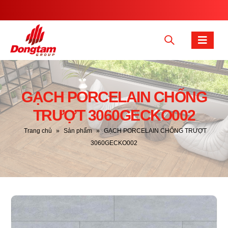
GẠCH PORCELAIN CHỐNG
TRƯỢT 3060GECKO002
Trang chủ
»
Sản phẩm
»
GẠCH PORCELAIN CHỐNG TRƯỢT
3060GECKO002