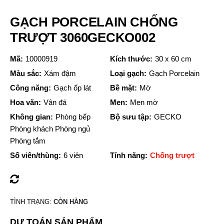
GẠCH PORCELAIN CHỐNG
TRƯỢT 3060GECKO002
Mã:
10000919
Kích thước:
30 x 60 cm
Màu sắc:
Xám đậm
Loại gạch:
Gạch Porcelain
Công năng:
Gạch ốp lát
Bề mặt:
Mờ
Hoa văn:
Vân đá
Men:
Men mờ
Không gian:
Phòng bếp
Bộ sưu tập:
GECKO
Phòng khách Phòng ngủ
Phòng tắm
Số viên/thùng:
6 viên
Tính năng:
Chống trượt
TÌNH TRẠNG:
CÒN HÀNG
DỰ TOÁN SẢN PHẨM