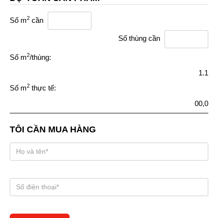
2
Số m
cần
Số thùng cần
2
Số m
/thùng:
1.1
2
Số m
thực tế:
00,0
TÔI CẦN MUA HÀNG