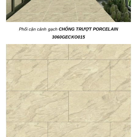
Phối cận cảnh gạch
CHỐNG TRƯỢT
PORCELAIN
3060GECKO015