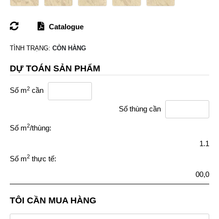
Catalogue
TÌNH TRẠNG:
CÒN HÀNG
DỰ TOÁN SẢN PHẨM
2
Số m
cần
Số thùng cần
2
Số m
/thùng:
1.1
2
Số m
thực tế:
00,0
TÔI CẦN MUA HÀNG