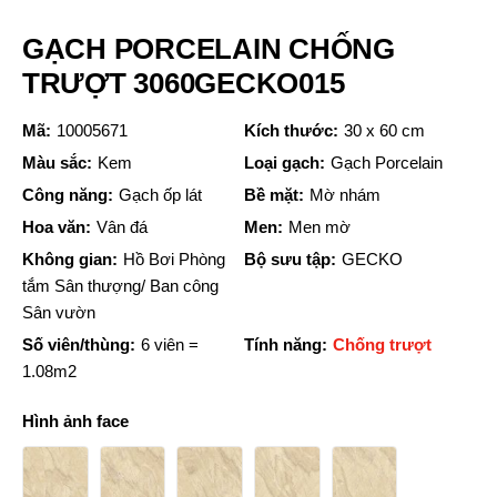
GẠCH PORCELAIN CHỐNG
TRƯỢT 3060GECKO015
Mã:
10005671
Kích thước:
30 x 60 cm
Màu sắc:
Kem
Loại gạch:
Gạch Porcelain
Công năng:
Gạch ốp lát
Bề mặt:
Mờ nhám
Hoa văn:
Vân đá
Men:
Men mờ
Không gian:
Hồ Bơi Phòng
Bộ sưu tập:
GECKO
tắm Sân thượng/ Ban công
Sân vườn
Số viên/thùng:
6 viên =
Tính năng:
Chống trượt
1.08m2
Hình ảnh face