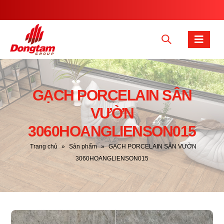
GẠCH PORCELAIN SÂN
VƯỜN
3060HOANGLIENSON015
Trang chủ
»
Sản phẩm
»
GẠCH PORCELAIN SÂN VƯỜN
3060HOANGLIENSON015