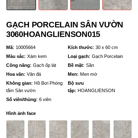
GẠCH PORCELAIN SÂN VƯỜN
3060HOANGLIENSON015
Mã:
10005664
Kích thước:
30 x 60 cm
Màu sắc:
Xám kem
Loại gạch:
Gạch Porcelain
Công năng:
Gạch ốp lát
Bề mặt:
Sần
Hoa văn:
Vân đá
Men:
Men mờ
Không gian:
Hồ Bơi Phòng
Bộ sưu
tắm Sân vườn
tập:
HOANGLIENSON
Số viên/thùng:
6 viên
Hình ảnh face