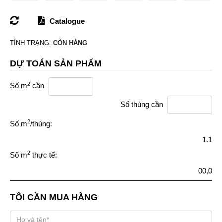
Catalogue
TÌNH TRẠNG:
CÒN HÀNG
DỰ TOÁN SẢN PHẨM
2
Số m
cần
Số thùng cần
2
Số m
/thùng:
1.1
2
Số m
thực tế:
00,0
TÔI CẦN MUA HÀNG