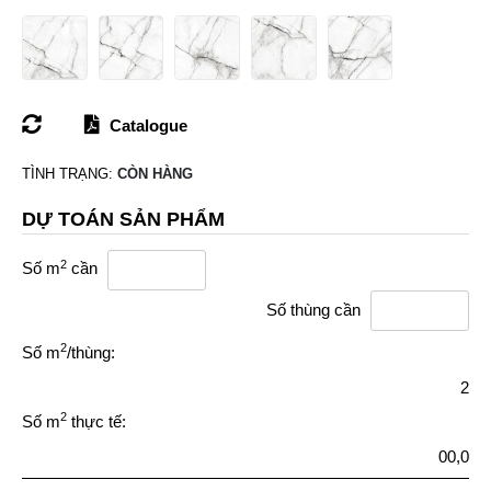
Catalogue
TÌNH TRẠNG:
CÒN HÀNG
DỰ TOÁN SẢN PHẨM
2
Số m
cần
Số thùng cần
2
Số m
/thùng:
2
2
Số m
thực tế:
00,0