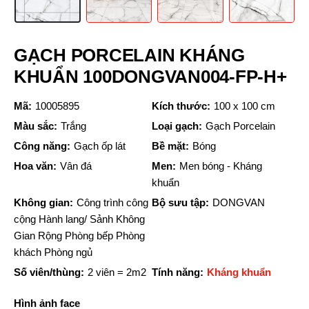
GẠCH PORCELAIN KHÁNG
KHUẨN 100DONGVAN004-FP-H+
Mã:
10005895
Kích thước:
100 x 100 cm
Màu sắc:
Trắng
Loại gạch:
Gạch Porcelain
Công năng:
Gạch ốp lát
Bề mặt:
Bóng
Hoa văn:
Vân đá
Men:
Men bóng - Kháng
khuẩn
Không gian:
Công trình công
Bộ sưu tập:
DONGVAN
cộng Hành lang/ Sảnh Không
Gian Rộng Phòng bếp Phòng
khách Phòng ngủ
Số viên/thùng:
2 viên = 2m2
Tính năng:
Kháng khuẩn
Hình ảnh face