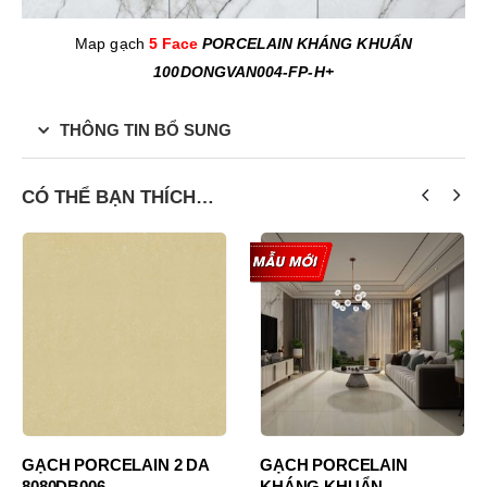
Map gạch
5 Face
PORCELAIN KHÁNG KHUẨN
100DONGVAN004-FP-H+
THÔNG TIN BỔ SUNG
CÓ THỂ BẠN THÍCH…
GẠCH PORCELAIN 2 DA
GẠCH PORCELAIN
8080DB006
KHÁNG KHUẨN