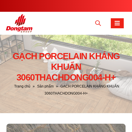
GẠCH PORCELAIN KHÁNG
KHUẨN
3060THACHDONG004-H+
Trang chủ
»
Sản phẩm
»
GẠCH PORCELAIN KHÁNG KHUẨN
3060THACHDONG004-H+