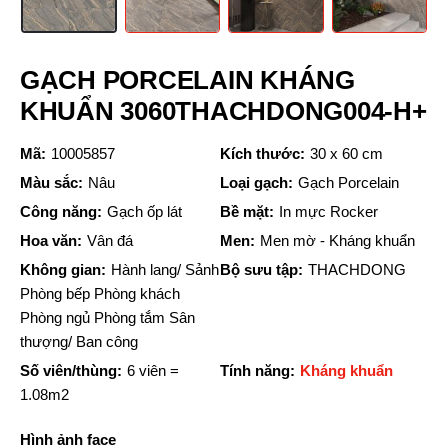
GẠCH PORCELAIN KHÁNG
KHUẨN 3060THACHDONG004-H+
Mã:
10005857
Kích thước:
30 x 60 cm
Màu sắc:
Nâu
Loại gạch:
Gạch Porcelain
Công năng:
Gạch ốp lát
Bề mặt:
In mực Rocker
Hoa văn:
Vân đá
Men:
Men mờ - Kháng khuẩn
Không gian:
Hành lang/ Sảnh
Bộ sưu tập:
THACHDONG
Phòng bếp Phòng khách
Phòng ngủ Phòng tắm Sân
thượng/ Ban công
Số viên/thùng:
6 viên =
Tính năng:
Kháng khuẩn
1.08m2
Hình ảnh face