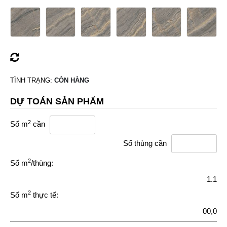
TÌNH TRẠNG:
CÒN HÀNG
DỰ TOÁN SẢN PHẨM
2
Số m
cần
Số thùng cần
2
Số m
/thùng:
1.1
2
Số m
thực tế:
00,0