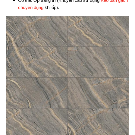
Có thể: Ốp trang trí (Khuyến cáo sử dụng
Keo dán gạch
chuyên dụng
khi ốp).