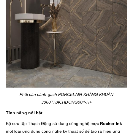
Phối cận cảnh gạch PORCELAIN KHÁNG KHUẨN
3060THACHDONG004-H+
Tính năng nổi bật
Bộ sưu tập Thạch Động sử dụng công nghệ mực
Rocker Ink
–
một loại ứng dụng công nghệ kỹ thuật số để tạo ra hiệu ứng