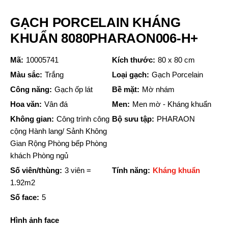
GẠCH PORCELAIN KHÁNG
KHUẨN 8080PHARAON006-H+
Mã:
10005741
Kích thước:
80 x 80 cm
Màu sắc:
Trắng
Loại gạch:
Gạch Porcelain
Công năng:
Gạch ốp lát
Bề mặt:
Mờ nhám
Hoa văn:
Vân đá
Men:
Men mờ - Kháng khuẩn
Không gian:
Công trình công
Bộ sưu tập:
PHARAON
cộng Hành lang/ Sảnh Không
Gian Rộng Phòng bếp Phòng
khách Phòng ngủ
Số viên/thùng:
3 viên =
Tính năng:
Kháng khuẩn
1.92m2
Số face:
5
Hình ảnh face