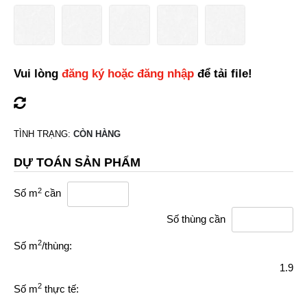
Vui lòng
đăng ký hoặc đăng nhập
để tải file!
TÌNH TRẠNG:
CÒN HÀNG
DỰ TOÁN SẢN PHẨM
2
Số m
cần
Số thùng cần
2
Số m
/thùng:
1.9
2
Số m
thực tế: