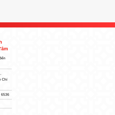
h
 Tâm
 Bến
,
ồ Chí
5 6536