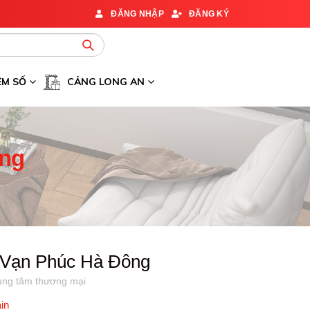
ĐĂNG NHẬP
ĐĂNG KÝ
ỆM SỐ
CẢNG LONG AN
ông
Vạn Phúc Hà Đông
ung tâm thương mại
in