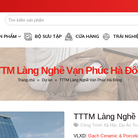
N PHẨM
BỘ SƯU TẬP
CỬA HÀNG
TRẢI NGHI
TM Làng Nghề Vạn Phúc Hà Đ
Trang chủ
»
Dự án
»
TTTM Làng Nghề Vạn Phúc Hà Đông
TTTM Làng Nghề 
Công Trình Xã Hội
,
Dự Án Tr
VLXD:
Gạch Ceramic & Porcela