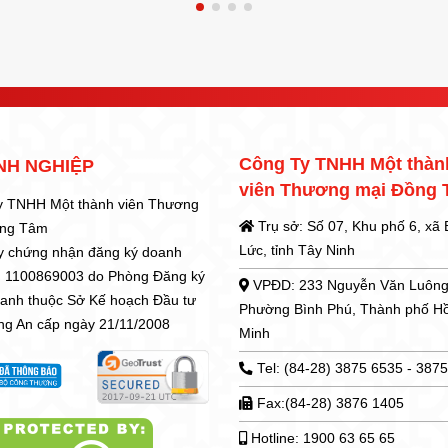
Công Ty TNHH Một thàn
NH NGHIỆP
viên Thương mại Đồng
y TNHH Một thành viên Thương
Trụ sở: Số 07, Khu phố 6, xã
ồng Tâm
Lức, tỉnh Tây Ninh
y chứng nhận đăng ký doanh
: 1100869003 do Phòng Đăng ký
VPĐD: 233 Nguyễn Văn Luông
oanh thuộc Sở Kế hoạch Đầu tư
Phường Bình Phú, Thành phố H
ong An cấp ngày 21/11/2008
Minh
Tel: (84-28) 3875 6535 - 387
Fax:(84-28) 3876 1405
Hotline: 1900 63 65 65