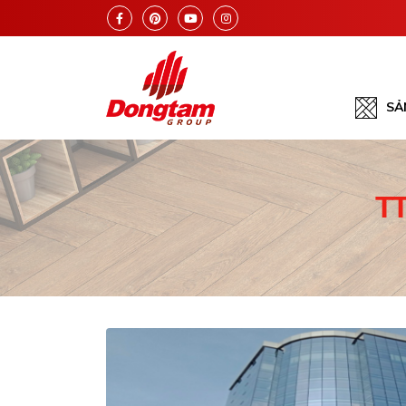
SẢ
TT